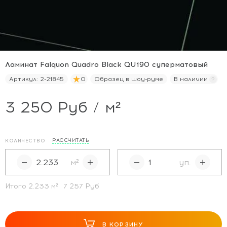
Ламинат Falquon Quadro Black QU190 суперматовый
Артикул:
2-21845
0
Образец в шоу-руме
В наличии
3 250 Руб / м²
РАССЧИТАТЬ
КОЛИЧЕСТВО
м²
уп.
Итого
2.233
м²
7 257 Руб
В КОРЗИНУ