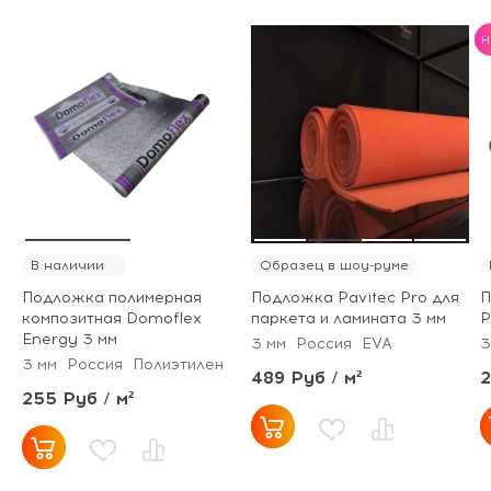
H
В наличии
Образец в шоу-руме
Подложка полимерная
Подложка Pavitec Pro для
П
композитная Domoflex
паркета и ламината 3 мм
P
Energy 3 мм
3 мм
Россия
EVA
3
3 мм
Россия
Полиэтилен
489 Руб / м²
2
255 Руб / м²