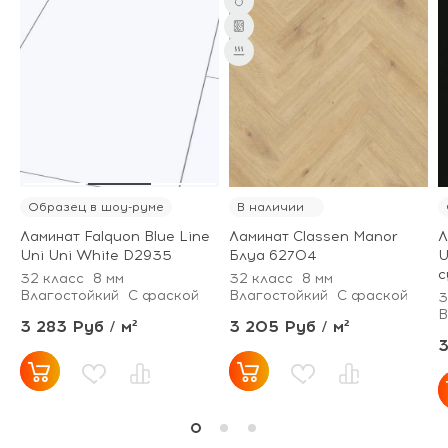
Образец в шоу-руме
В наличии
Ламинат Falquon Blue Line
Ламинат Classen Manor
Л
Uni Uni White D2935
Блуа 62704
U
с
32 класс
8 мм
32 класс
8 мм
Влагостойкий
С фаской
Влагостойкий
С фаской
3
В
3 283 Руб / м²
3 205 Руб / м²
3