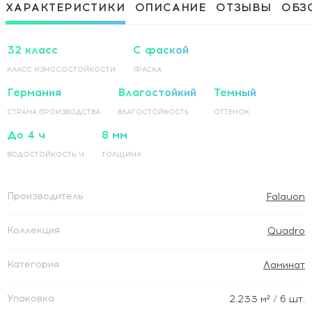
Приклеивание ламинированного
1 500 Руб / м²
ХАРАКТЕРИСТИКИ
ОПИСАНИЕ
ОТЗЫВЫ
ОБЗ
покрытия на основание по прямой
Приклеивание ламинированного
1 500 Руб / м²
покрытия на основание по диагонали
32 класс
С фаской
КЛАСС ИЗНОСОСТОЙКОСТИ
ФАСКА
Германия
Влагостойкий
Темный
СТРАНА ПРОИЗВОДСТВА
ВЛАГОСТОЙКОСТЬ
ОТТЕНОК
До 4 ч
8 мм
ВОДОСТОЙКОСТЬ, Ч
ТОЛЩИНА
Производитель
Falquon
Коллекция
Quadro
Категория
Ламинат
Упаковка
2.233
м²
/ 6 шт.