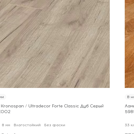
ии
В н
Kronospan / Ultradecor Forte Classic Дуб Серый
Лами
K002
598
8 мм
Влагостойкий
Без фаски
33 к