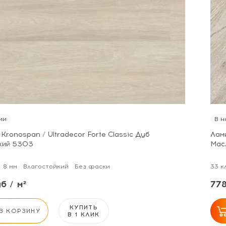
ии
В н
Kronospan / Ultradecor Forte Classic Дуб
Лами
кий 5303
Мас
8 мм
Влагостойкий
Без фаски
33 к
б / м²
778
КУПИТЬ
В КОРЗИНУ
В 1 КЛИК