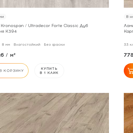
ии
В н
Kronospan / Ultradecor Forte Classic Дуб
Лами
ия K394
Кар
8 мм
Влагостойкий
Без фаски
33 к
б / м²
778
КУПИТЬ
В КОРЗИНУ
В 1 КЛИК