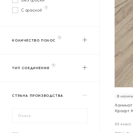
Без фаски
?
С фаской
?
КОЛИЧЕСТВО ПОЛОС
?
Однополосный
?
Двухполосный
?
?
Трехполосный
ТИП СОЕДИНЕНИЯ
?
Замковое
СТРАНА ПРОИЗВОДСТВА
В налич
Ламинат 
Крафт 
33 класс