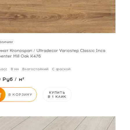
аличии
нат Kronospan / Ultradecor Variostep Classic Inca
enter Mill Oak К476
ласс
8 мм
Влагостойкий
С фаской
 Руб / м²
КУПИТЬ
В КОРЗИНУ
В 1 КЛИК