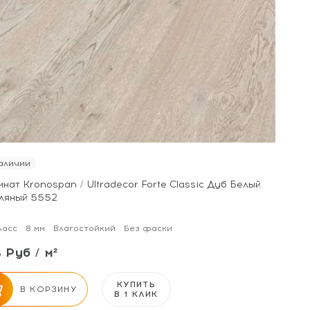
аличии
нат Kronospan / Ultradecor Forte Classic Дуб Белый
ляный 5552
ласс
8 мм
Влагостойкий
Без фаски
 Руб / м²
КУПИТЬ
В КОРЗИНУ
В 1 КЛИК