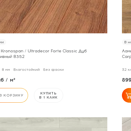
ии
В н
Kronospan / Ultradecor Forte Classic Дуб
Лами
ивный 8352
Carp
8 мм
Влагостойкий
Без фаски
32 к
б / м²
899
КУПИТЬ
В КОРЗИНУ
В 1 КЛИК