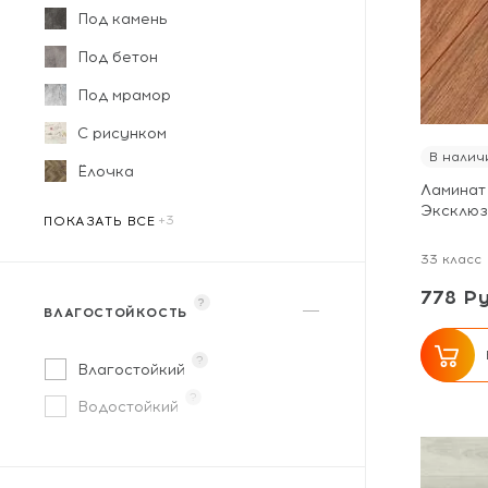
Под камень
Под бетон
Под мрамор
С рисунком
В налич
Ёлочка
Ламинат 
Под художественный паркет
Дизайнерский
Квадратный
Эксклюз
ПОКАЗАТЬ ВСЕ
33 класс
778 Ру
?
ВЛАГОСТОЙКОСТЬ
?
Влагостойкий
?
Водостойкий