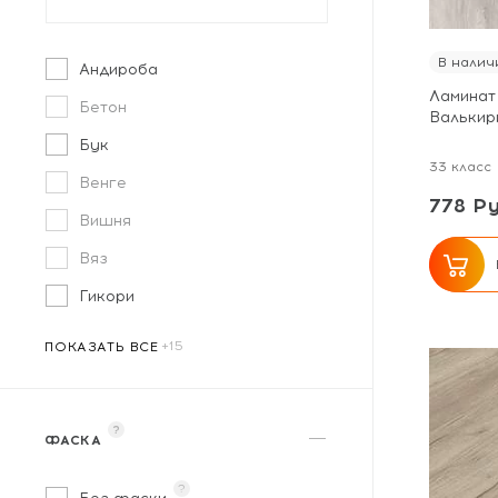
В налич
Андироба
Ламинат 
Бетон
Валькир
Бук
33 класс
Венге
778 Ру
Вишня
Вяз
Гикори
ПОКАЗАТЬ ВСЕ
?
ФАСКА
?