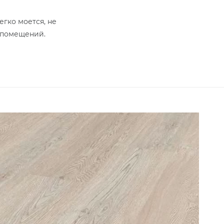
егко моется, не
х помещений.