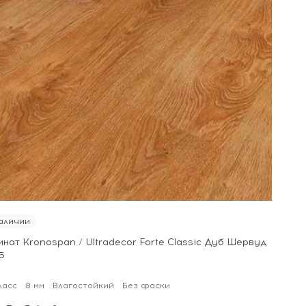
аличии
нат Kronospan / Ultradecor Forte Classic Дуб Шервуд
5
ласс
8 мм
Влагостойкий
Без фаски