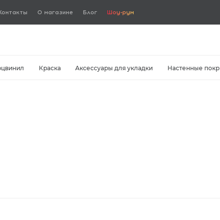
Контакты
О магазине
Блог
Шоу-рум
рцвинил
Краска
Аксессуары для укладки
Настенные покр