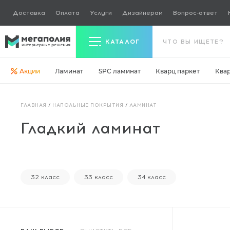
Доставка
Оплата
Услуги
Дизайнерам
Вопрос-ответ
КАТАЛОГ
Акции
Ламинат
SPC ламинат
Кварц паркет
Ква
Керамогранит
ГЛАВНАЯ
/
НАПОЛЬНЫЕ ПОКРЫТИЯ
/
ЛАМИНАТ
Ламинат
Гладкий ламинат
Кварц паркет
Кварцвинил
Ковровая плитка
32 класс
33 класс
34 класс
Паркетная доска
Инженерная доска