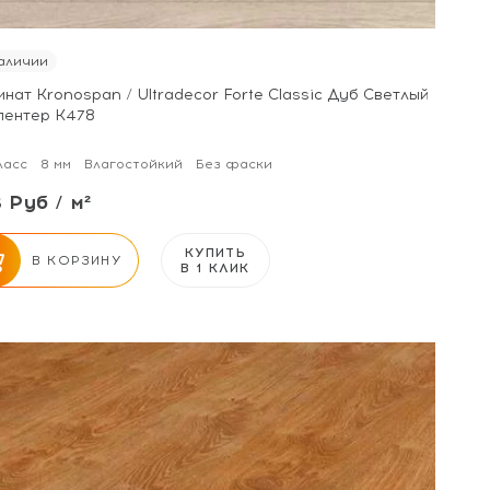
аличии
нат Kronospan / Ultradecor Forte Classic Дуб Светлый
пентер K478
ласс
8 мм
Влагостойкий
Без фаски
 Руб / м²
КУПИТЬ
В КОРЗИНУ
В 1 КЛИК