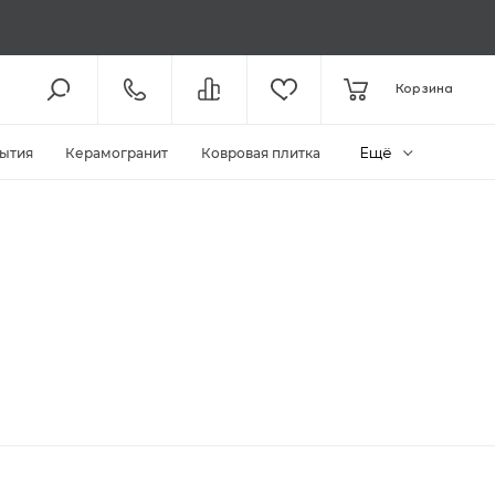
8 (800) 301-61-43
Корзина
КОЛЛ-ЦЕНТР /
ДО 19:00
+7 (495) 118-29-26
ШОУ-РУМ /
ДО 19:00
Ещё
ытия
Керамогранит
Ковровая плитка
ЗАКАЗАТЬ ЗВОНОК
ZAKAZ@MEGAPOLIYA.RU
E-MAIL
Видное, ул. Старо-Нагорная, д.
20 ТЦ «Видное Парк»
ШОУ-РУМ