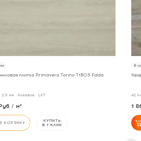
ии
В н
ниловая плитка Primavera Torino T1803 Falda
Ква
2.5 мм
Клеевое
LVT
42 к
Руб / м²
1 8
КУПИТЬ
В КОРЗИНУ
В 1 КЛИК