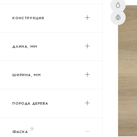
Vinilam
КОНСТРУКЦИЯ
Vinilpol
Мягкий / гибкий
Westerhof
Жесткий
Zeta
ДЛИНА, ММ
от
до
ШИРИНА, ММ
от
до
ПОРОДА ДЕРЕВА
?
ФАСКА
Акация