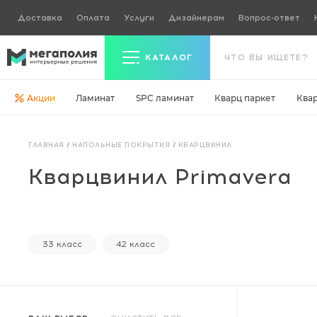
Доставка
Оплата
Услуги
Дизайнерам
Вопрос-ответ
КАТАЛОГ
Акции
Ламинат
SPC ламинат
Кварц паркет
Ква
Керамогранит
ГЛАВНАЯ
/
НАПОЛЬНЫЕ ПОКРЫТИЯ
/
КВАРЦВИНИЛ
Ламинат
Кварцвинил Primavera
Кварц паркет
Кварцвинил
Ковровая плитка
33 класс
42 класс
Паркетная доска
Инженерная доска