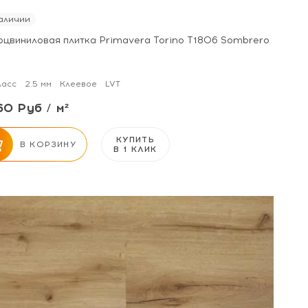
аличии
рцвиниловая плитка Primavera Torino T1806 Sombrero
ласс
2.5 мм
Клеевое
LVT
60 Руб / м²
КУПИТЬ
В КОРЗИНУ
В 1 КЛИК