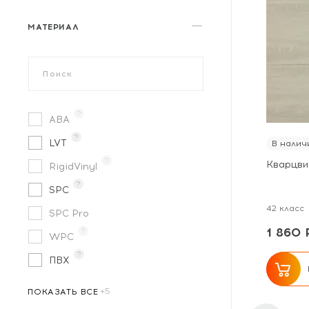
MY STEP
Natisston
МАТЕРИАЛ
Norland
NT Ceramic
Planker
?
Primavera
ABA
?
Respect Floor
LVT
В налич
?
Кварцви
Royce
RigidVinyl
?
SKALLA
SPC
42 класс
SpaceFloor
SPC Pro
1 860 
?
Tanto
WPC
?
Tarkett
ПВХ
?
?
?
?
?
Tulesna
ПОКАЗАТЬ ВСЕ
Union