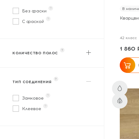
?
В налич
Бамбук
Без фаски
Кварцви
?
Береза
С фаской
Бук
42 класс
Венге
1 860 
?
Вяз
КОЛИЧЕСТВО ПОЛОС
?
Однополосный
Гикори
?
ТИП СОЕДИНЕНИЯ
?
Замковое
?
Клеевое