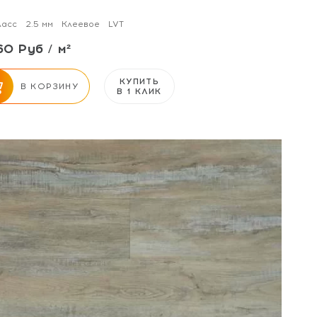
ласс
2.5 мм
Клеевое
LVT
60 Руб / м²
КУПИТЬ
В КОРЗИНУ
В 1 КЛИК