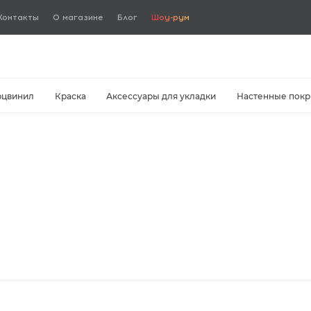
Контакты
О магазине
Блог
Шоу-рум
рцвинил
Краска
Аксессуары для укладки
Настенные покр