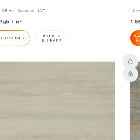
2.5 мм
Клеевое
LVT
42 к
Руб / м²
1 8
КУПИТЬ
В КОРЗИНУ
В 1 КЛИК