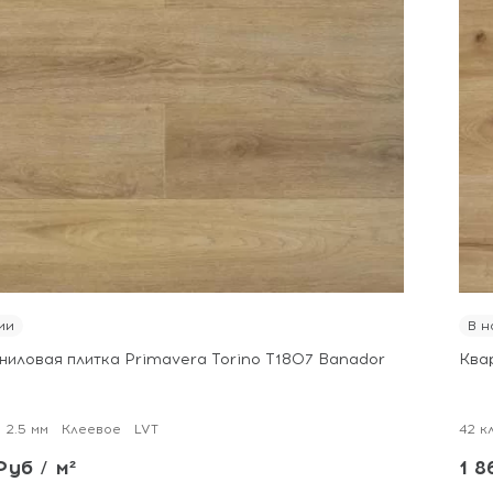
ии
В н
ниловая плитка Primavera Torino T1807 Banador
Ква
2.5 мм
Клеевое
LVT
42 к
Руб / м²
1 8