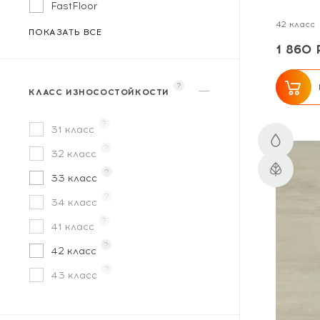
FastFloor
42 класс
Fine Floor
ПОКАЗАТЬ ВСЕ
1 860 
FineFlex
FloorAge
?
КЛАСС ИЗНОСОСТОЙКОСТИ
Floorwood
?
Forbo Eurocol
31 класс
?
Home Expert
32 класс
?
Icon Floor
33 класс
?
Ideal Flooring
34 класс
?
Laminext
41 класс
?
Lamiwood
42 класс
?
LQuarzo
43 класс
Moduleo