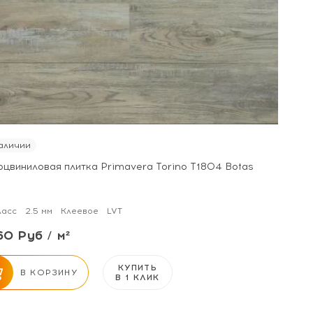
аличии
рцвиниловая плитка Primavera Torino T1804 Botas
ласс
2.5 мм
Клеевое
LVT
60 Руб / м²
КУПИТЬ
В КОРЗИНУ
В 1 КЛИК