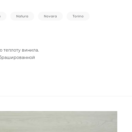
a
Natura
Novara
Torino
ю теплоту винила.
с брашированной