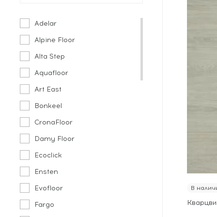
Adelar
Alpine Floor
Alta Step
Aquafloor
Art East
Bonkeel
CronaFloor
Damy Floor
Ecoclick
Ensten
Evofloor
В налич
Кварцви
Fargo