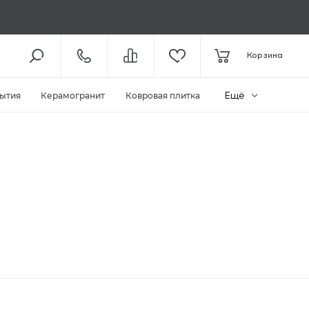
8 (800) 301-61-43
Корзина
КОЛЛ-ЦЕНТР /
С 11:00
+7 (495) 118-29-26
ШОУ-РУМ /
С 11:00
Ещё
ытия
Керамогранит
Ковровая плитка
ЗАКАЗАТЬ ЗВОНОК
ZAKAZ@MEGAPOLIYA.RU
E-MAIL
Видное, ул. Старо-Нагорная, д.
20 ТЦ «Видное Парк»
ШОУ-РУМ