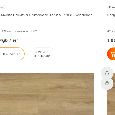
ии
В н
ниловая плитка Primavera Torino T1805 Sandalias
Ква
2.5 мм
Клеевое
LVT
42 к
Руб / м²
1 8
КУПИТЬ
В КОРЗИНУ
В 1 КЛИК