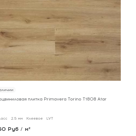
аличии
рцвиниловая плитка Primavera Torino T1808 Atar
ласс
2.5 мм
Клеевое
LVT
60 Руб / м²