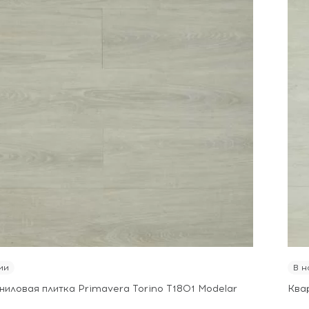
ии
В н
ниловая плитка Primavera Torino T1801 Modelar
Ква