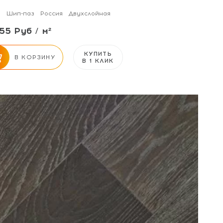
м
Шип-паз
Россия
Двухслойная
55 Руб / м²
КУПИТЬ
В КОРЗИНУ
В 1 КЛИК