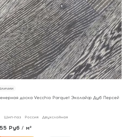
аличии
енерная доска Vecchio Parquet Эколайф Дуб Персей
м
Шип-паз
Россия
Двухслойная
55 Руб / м²