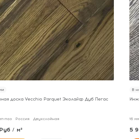
ии
В н
ная доска Vecchio Parquet Эколайф Дуб Пегас
Инж
п-паз
Россия
Двухслойная
16 м
Руб / м²
5 9