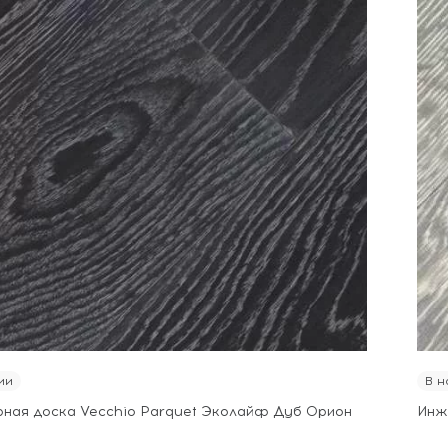
ии
В н
ная доска Vecchio Parquet Эколайф Дуб Орион
Инж