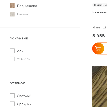
В налич
Под дерево
Инженер
Ёлочка
16 мм
Ши
5 955 
ПОКРЫТИЕ
Лак
УФ-лак
ОТТЕНОК
Светлый
Средний