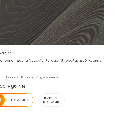
аличии
енерная доска Vecchio Parquet Эколайф Дуб Карина
м
Шип-паз
Россия
Двухслойная
55 Руб / м²
КУПИТЬ
В КОРЗИНУ
В 1 КЛИК