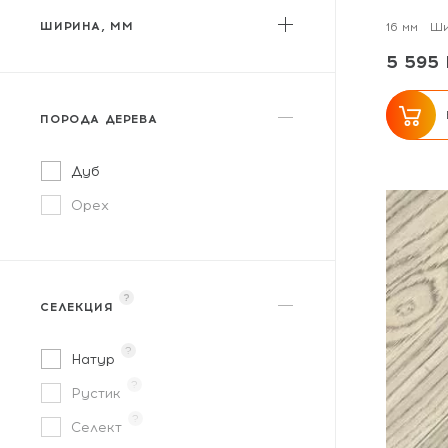
ШИРИНА, ММ
16 мм
Ши
5 595 
от
до
ПОРОДА ДЕРЕВА
Дуб
Орех
?
СЕЛЕКЦИЯ
?
Натур
?
Рустик
?
Селект