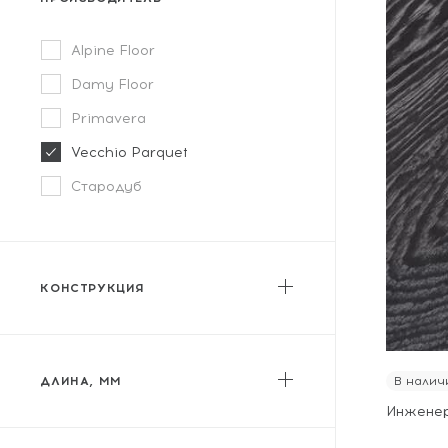
Alpine Floor
Damy Floor
Primavera
Vecchio Parquet
Стародуб
КОНСТРУКЦИЯ
Двухслойная
ДЛИНА, ММ
В налич
Инженер
от
до