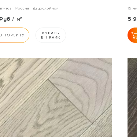
п-паз
Россия
Двухслойная
16 м
Руб / м²
5 9
КУПИТЬ
В КОРЗИНУ
В 1 КЛИК