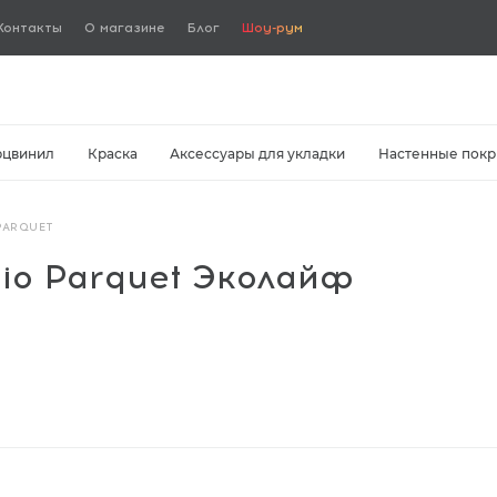
Контакты
О магазине
Блог
Шоу-рум
рцвинил
Краска
Аксессуары для укладки
Настенные покр
PARQUET
io Parquet Эколайф