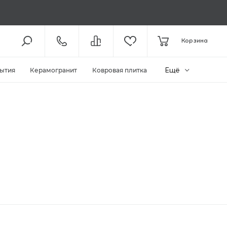
8 (800) 301-61-43
Корзина
КОЛЛ-ЦЕНТР /
С 11:00
+7 (495) 118-29-26
ШОУ-РУМ /
С 11:00
Ещё
ытия
Керамогранит
Ковровая плитка
ЗАКАЗАТЬ ЗВОНОК
ZAKAZ@MEGAPOLIYA.RU
E-MAIL
Видное, ул. Старо-Нагорная, д.
20 ТЦ «Видное Парк»
ШОУ-РУМ