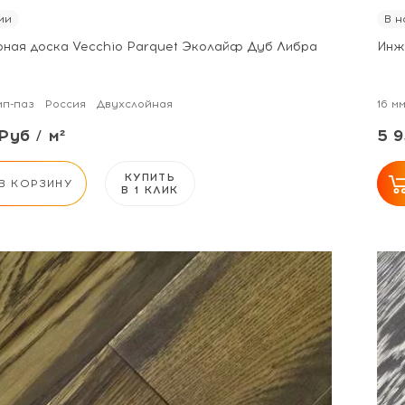
ии
В н
ная доска Vecchio Parquet Эколайф Дуб Либра
Инж
п-паз
Россия
Двухслойная
16 м
Руб / м²
5 9
КУПИТЬ
В КОРЗИНУ
В 1 КЛИК