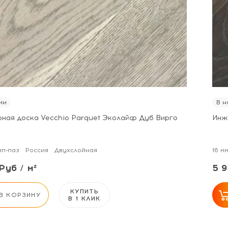
ии
В н
ная доска Vecchio Parquet Эколайф Дуб Вирго
Инж
п-паз
Россия
Двухслойная
16 м
Руб / м²
5 9
КУПИТЬ
В КОРЗИНУ
В 1 КЛИК