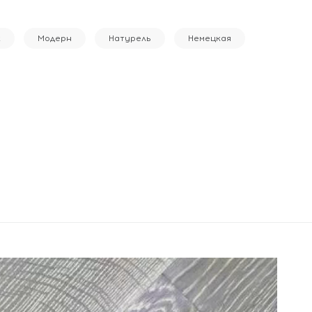
к
Модерн
Натурель
Немецкая