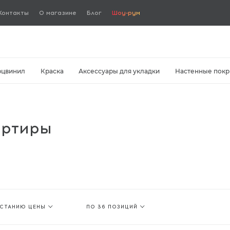
Контакты
О магазине
Блог
Шоу-рум
рцвинил
Краска
Аксессуары для укладки
Настенные покр
артиры
АСТАНИЮ ЦЕНЫ
ПО 36 ПОЗИЦИЙ