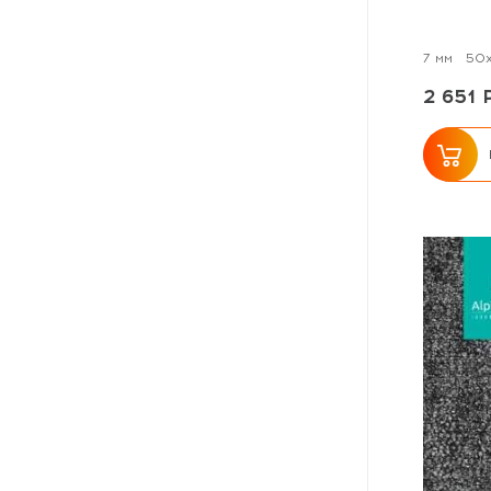
7 мм
50
2 651 