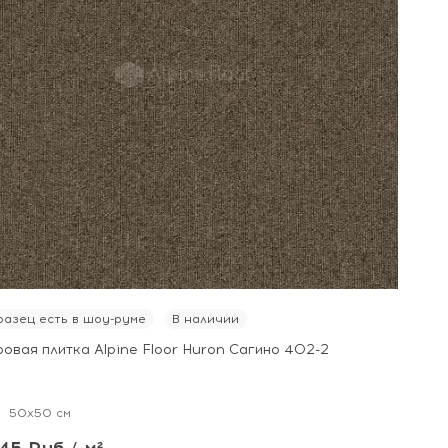
азец есть в шоу-руме
В наличии
овая плитка Alpine Floor Huron Сагино 402-2
50x50 см