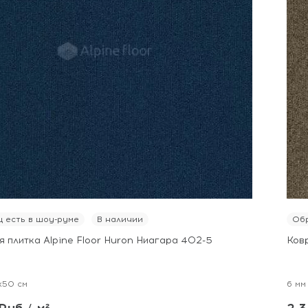
 есть в шоу-руме
В наличии
Обр
 плитка Alpine Floor Huron Ниагара 402-5
Ковр
x50 см
6 мм