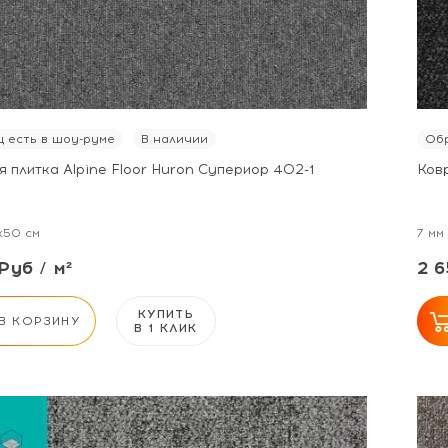
 есть в шоу-руме
В наличии
Обр
 плитка Alpine Floor Huron Супериор 402-1
Ковр
x50 см
7 мм
Руб / м²
2 6
КУПИТЬ
В КОРЗИНУ
В 1 КЛИК