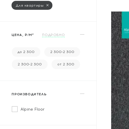
Массивная доска
Для квартиры
Террасная доска
Аксессуары для укладки
ЦЕНА, Р/М²
ПОДРОБНО
Настенные покрытия
Отопительное оборудование
до 2 300
2 300-2 300
Бренды
2 300-2 300
от 2 300
Новинки
ПРОИЗВОДИТЕЛЬ
По распродаже и скидке
Alpine Floor
Популярные товары