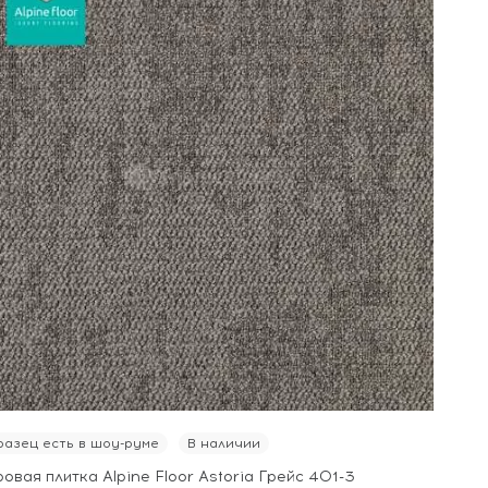
азец есть в шоу-руме
В наличии
овая плитка Alpine Floor Astoria Грейс 401-3