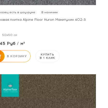
азец есть в шоу-руме
В наличии
овая плитка Alpine Floor Huron Манитулин 402-3
50x50 см
45 Руб / м²
КУПИТЬ
В КОРЗИНУ
В 1 КЛИК