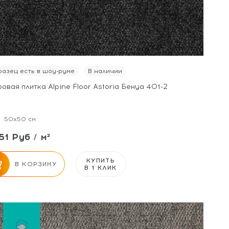
азец есть в шоу-руме
В наличии
овая плитка Alpine Floor Astoria Бенуа 401-2
50x50 см
51 Руб / м²
КУПИТЬ
В КОРЗИНУ
В 1 КЛИК