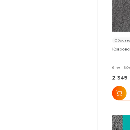
Образец
Ковровая
6 мм
50
2 345 