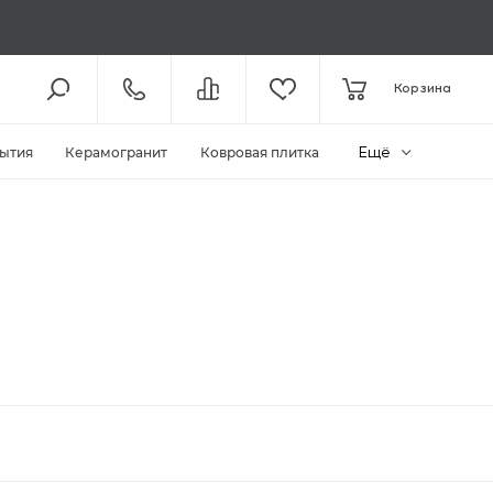
8 (800) 301-61-43
Корзина
КОЛЛ-ЦЕНТР /
ДО 19:00
+7 (495) 118-29-26
ШОУ-РУМ /
ДО 19:00
Ещё
ытия
Керамогранит
Ковровая плитка
ЗАКАЗАТЬ ЗВОНОК
ZAKAZ@MEGAPOLIYA.RU
E-MAIL
Видное, ул. Старо-Нагорная, д.
20 ТЦ «Видное Парк»
ШОУ-РУМ