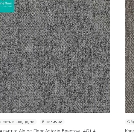
 есть в шоу-руме
В наличии
Обр
 плитка Alpine Floor Astoria Бристоль 401-4
Ковр