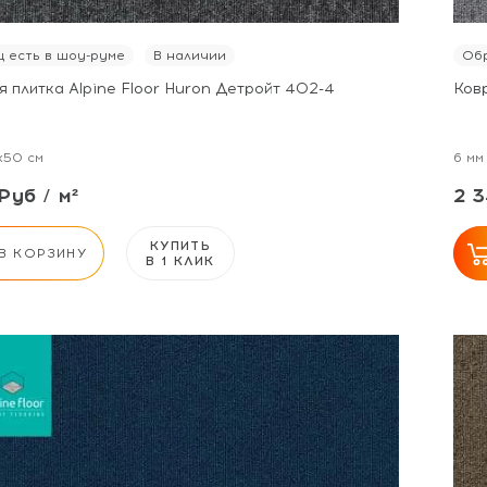
 есть в шоу-руме
В наличии
Обр
 плитка Alpine Floor Huron Детройт 402-4
Ковр
x50 см
6 мм
Руб / м²
2 3
КУПИТЬ
В КОРЗИНУ
В 1 КЛИК