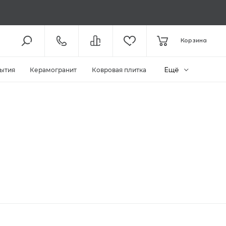
8 (800) 301-61-43
Корзина
КОЛЛ-ЦЕНТР /
С 10:00
+7 (495) 118-29-26
ШОУ-РУМ /
С 10:00
Ещё
ытия
Керамогранит
Ковровая плитка
ЗАКАЗАТЬ ЗВОНОК
ZAKAZ@MEGAPOLIYA.RU
E-MAIL
Видное, ул. Старо-Нагорная, д.
20 ТЦ «Видное Парк»
ШОУ-РУМ