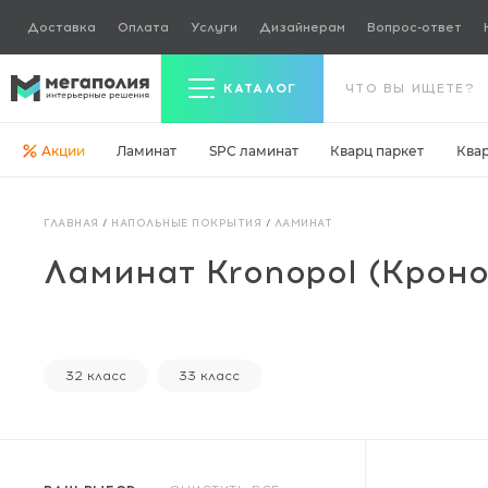
Доставка
Оплата
Услуги
Дизайнерам
Вопрос-ответ
КАТАЛОГ
Акции
Ламинат
SPC ламинат
Кварц паркет
Ква
Керамогранит
ГЛАВНАЯ
/
НАПОЛЬНЫЕ ПОКРЫТИЯ
/
ЛАМИНАТ
Ламинат
Ламинат Kronopol (Кроно
Кварц паркет
Кварцвинил
Ковровая плитка
32 класс
33 класс
Паркетная доска
Инженерная доска