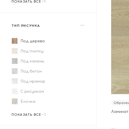
ПОКАЗАТЬ ВСЕ
ТИП РИСУНКА
Под дерево
Под плитку
Под камень
Под бетон
Под мрамор
С рисунком
Ёлочка
Образец
Под художественный паркет
Дизайнерский
Квадратный
Ламинат
ПОКАЗАТЬ ВСЕ