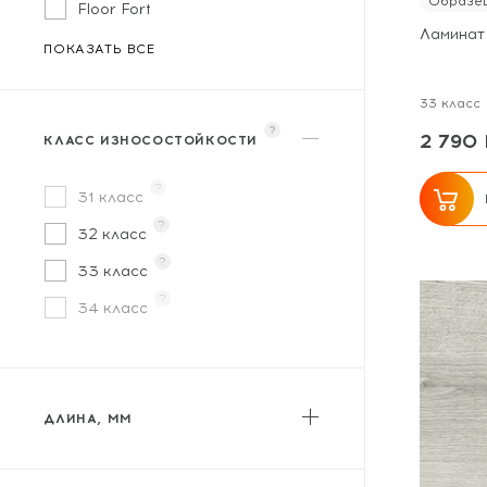
Образец
Floor Fort
Ламинат
Flooreo
ПОКАЗАТЬ ВСЕ
FloorWay
33 класс
Floorwood
?
2 790 
КЛАСС ИЗНОСОСТОЙКОСТИ
Homflor
?
Icon Floor
31 класс
?
Kastamonu
32 класс
?
Kronopol
33 класс
?
Kronospan / Ultrafloor
34 класс
Kronotex
KronParket
Laminext
ДЛИНА, ММ
Lamiwood
от
до