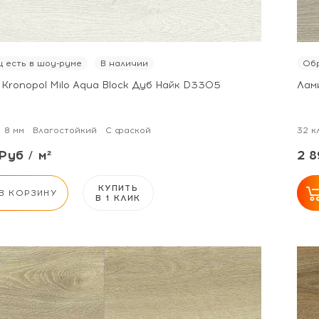
 есть в шоу-руме
В наличии
Обр
 Kronopol Milo Aqua Block Дуб Найк D3305
Лам
8 мм
Влагостойкий
С фаской
32 к
Руб / м²
2 8
КУПИТЬ
В КОРЗИНУ
В 1 КЛИК