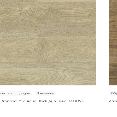
 есть в шоу-руме
В наличии
Обр
 Kronopol Milo Aqua Block Дуб Эрис D40094
Лам