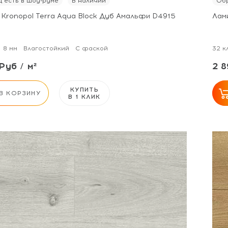
 есть в шоу-руме
В наличии
Обр
 Kronopol Terra Aqua Block Дуб Амальфи D4915
Лам
8 мм
Влагостойкий
С фаской
32 к
Руб / м²
2 8
КУПИТЬ
В КОРЗИНУ
В 1 КЛИК