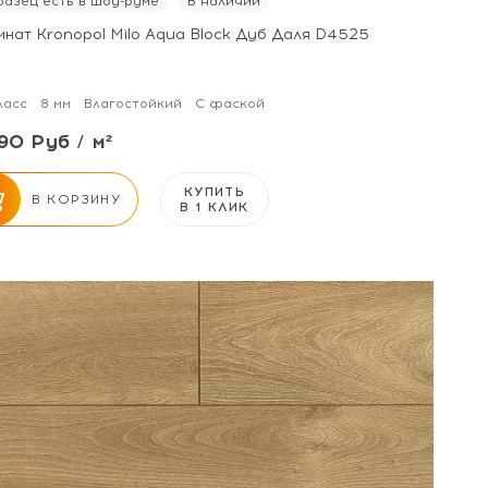
азец есть в шоу-руме
В наличии
инат Kronopol Milo Aqua Block Дуб Даля D4525
ласс
8 мм
Влагостойкий
С фаской
90 Руб / м²
КУПИТЬ
В КОРЗИНУ
В 1 КЛИК