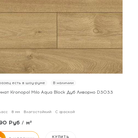
азец есть в шоу-руме
В наличии
инат Kronopol Milo Aqua Block Дуб Ливорно D3033
ласс
8 мм
Влагостойкий
С фаской
90 Руб / м²
КУПИТЬ