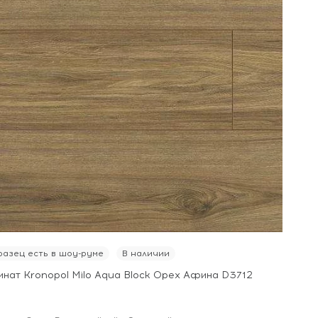
азец есть в шоу-руме
В наличии
инат Kronopol Milo Aqua Block Орех Афина D3712