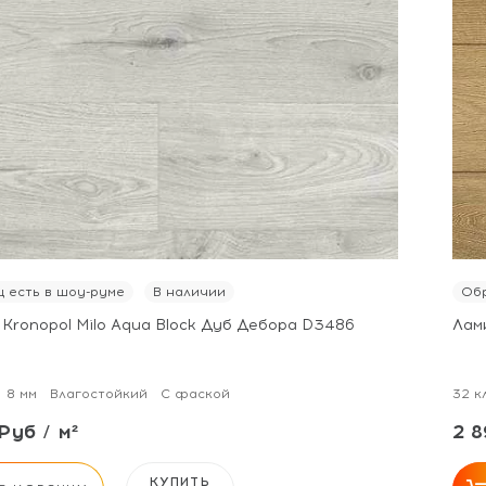
 есть в шоу-руме
В наличии
Обр
 Kronopol Milo Aqua Block Дуб Дебора D3486
Лам
8 мм
Влагостойкий
С фаской
32 к
Руб / м²
2 8
КУПИТЬ