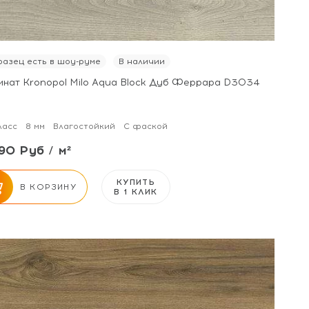
азец есть в шоу-руме
В наличии
инат Kronopol Milo Aqua Block Дуб Феррара D3034
ласс
8 мм
Влагостойкий
С фаской
90 Руб / м²
КУПИТЬ
В КОРЗИНУ
В 1 КЛИК