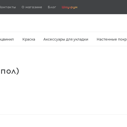
Контакты
О магазине
Блог
Шоу-рум
рцвинил
Краска
Аксессуары для укладки
Настенные покр
пол)