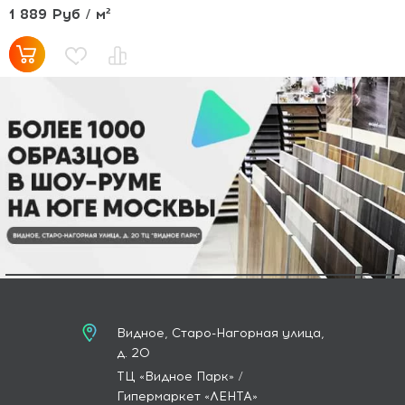
1 889 Руб / м²
Видное, Старо-Нагорная улица,
д. 20
ТЦ «Видное Парк» /
Гипермаркет «ЛЕНТА»