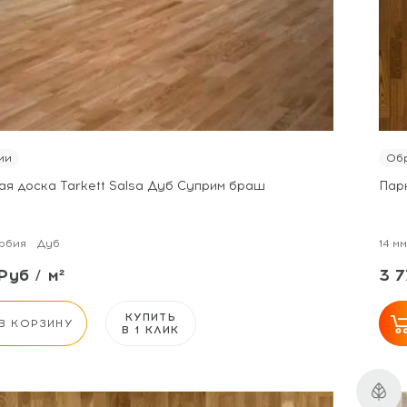
ии
Обр
ая доска Tarkett Salsa Дуб Суприм браш
Пар
рбия
Дуб
14 мм
Руб / м²
3 7
КУПИТЬ
В КОРЗИНУ
В 1 КЛИК