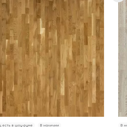
 есть в шоу-руме
В наличии
В н