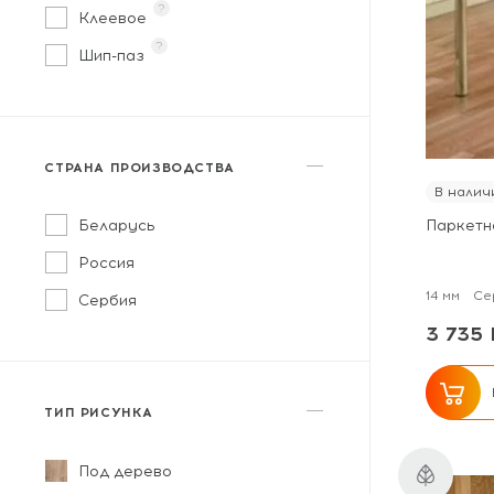
?
Клеевое
?
Шип-паз
СТРАНА ПРОИЗВОДСТВА
В налич
Беларусь
Паркетн
Россия
14 мм
Се
Сербия
3 735 
ТИП РИСУНКА
Под дерево