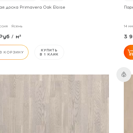
ая доска Primavera Oak Eloise
Пар
ссия
Ясень
14 мм
Руб / м²
3 9
КУПИТЬ
В КОРЗИНУ
В 1 КЛИК