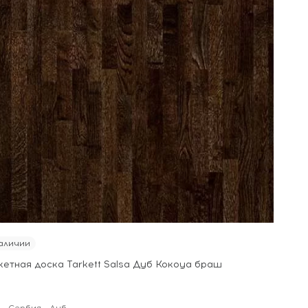
аличии
кетная доска Tarkett Salsa Дуб Кокоуа браш