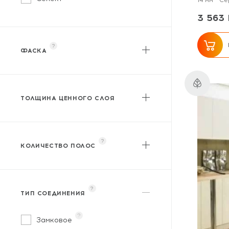
14 мм
Се
3 563 
?
ФАСКА
?
Без фаски
?
С фаской
ТОЛЩИНА ЦЕННОГО СЛОЯ
от
до
?
КОЛИЧЕСТВО ПОЛОС
?
Однополосный
?
Трехполосный
?
ТИП СОЕДИНЕНИЯ
?
Замковое