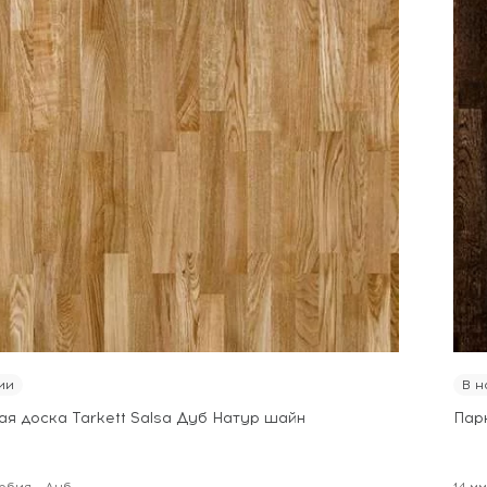
ии
В н
ая доска Tarkett Salsa Дуб Натур шайн
Пар