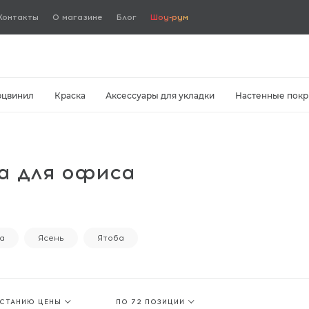
Контакты
О магазине
Блог
Шоу-рум
рцвинил
Краска
Аксессуары для укладки
Настенные покр
ла для офиса
а
Ясень
Ятоба
АСТАНИЮ ЦЕНЫ
ПО 72 ПОЗИЦИИ