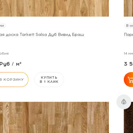
ии
В н
ая доска Tarkett Salsa Дуб Вивид Браш
Пар
рбия
14 мм
Руб / м²
3 5
КУПИТЬ
В КОРЗИНУ
В 1 КЛИК