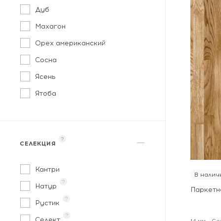
Дуб
Махагон
Орех американский
Сосна
Ясень
Ятоба
?
СЕЛЕКЦИЯ
Кантри
В налич
?
Натур
Паркетн
?
Рустик
?
Селект