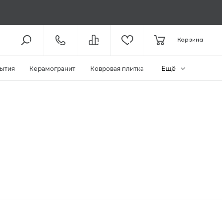
8 (800) 301-61-43
Корзина
КОЛЛ-ЦЕНТР /
С 10:00
+7 (495) 118-29-26
ШОУ-РУМ /
С 10:00
Ещё
ытия
Керамогранит
Ковровая плитка
ЗАКАЗАТЬ ЗВОНОК
ZAKAZ@MEGAPOLIYA.RU
E-MAIL
Видное, ул. Старо-Нагорная, д.
20 ТЦ «Видное Парк»
ШОУ-РУМ