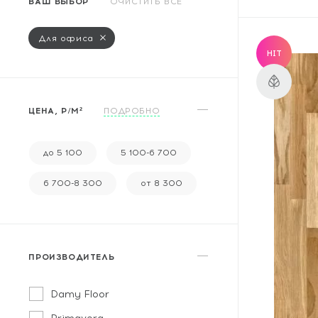
ВАШ ВЫБОР
ОЧИСТИТЬ ВСЕ
Массивная доска
Террасная доска
Для офиса
HIT
Аксессуары для укладки
Настенные покрытия
ЦЕНА, Р/М²
ПОДРОБНО
Отопительное оборудование
Бренды
до 5 100
5 100-6 700
6 700-8 300
от 8 300
Новинки
По распродаже и скидке
ПРОИЗВОДИТЕЛЬ
Популярные товары
Damy Floor