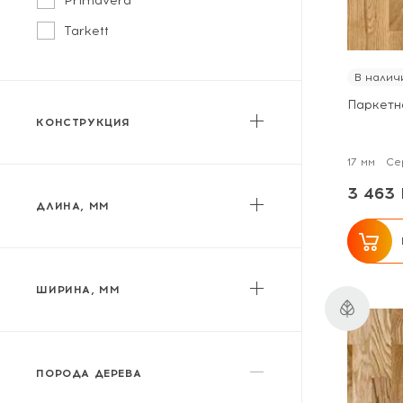
Primavera
Tarkett
В налич
Паркетн
КОНСТРУКЦИЯ
Двухслойная
17 мм
Се
Трехслойная
3 463 
ДЛИНА, ММ
от
до
ШИРИНА, ММ
от
до
ПОРОДА ДЕРЕВА