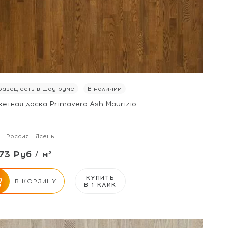
азец есть в шоу-руме
В наличии
кетная доска Primavera Ash Maurizio
Россия
Ясень
73 Руб / м²
КУПИТЬ
В КОРЗИНУ
В 1 КЛИК