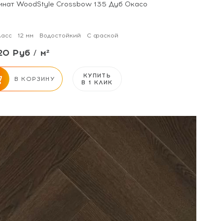
инат WoodStyle Crossbow 135 Дуб Окасо
ласс
12 мм
Водостойкий
С фаской
20 Руб / м²
КУПИТЬ
В КОРЗИНУ
В 1 КЛИК