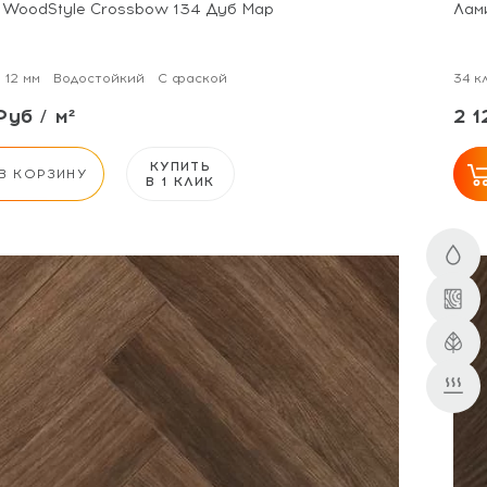
 WoodStyle Crossbow 134 Дуб Мар
Лам
12 мм
Водостойкий
С фаской
34 к
Руб / м²
2 1
КУПИТЬ
В КОРЗИНУ
В 1 КЛИК