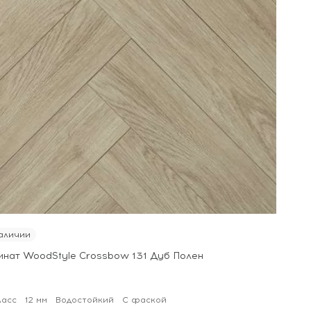
аличии
инат WoodStyle Crossbow 131 Дуб Полен
ласс
12 мм
Водостойкий
С фаской