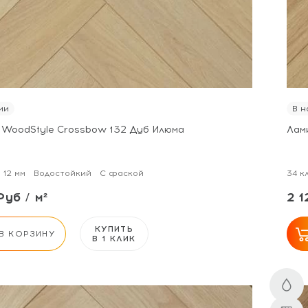
ии
В н
 WoodStyle Crossbow 132 Дуб Илюма
Лам
12 мм
Водостойкий
С фаской
34 к
Руб / м²
2 1
КУПИТЬ
В КОРЗИНУ
В 1 КЛИК