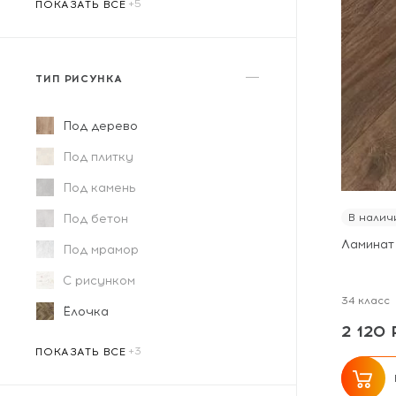
ПОКАЗАТЬ ВСЕ
ТИП РИСУНКА
Под дерево
Под плитку
Под камень
Под бетон
В налич
Ламинат
Под мрамор
С рисунком
34 класс
Ёлочка
2 120 
Под художественный паркет
Дизайнерский
Квадратный
ПОКАЗАТЬ ВСЕ