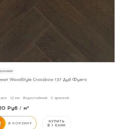
аличии
инат WoodStyle Crossbow 137 Дуб Фуего
ласс
12 мм
Водостойкий
С фаской
20 Руб / м²
КУПИТЬ
В КОРЗИНУ
В 1 КЛИК