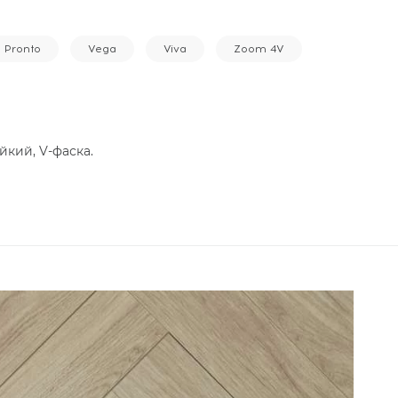
Pronto
Vega
Viva
Zoom 4V
йкий, V-фаска.