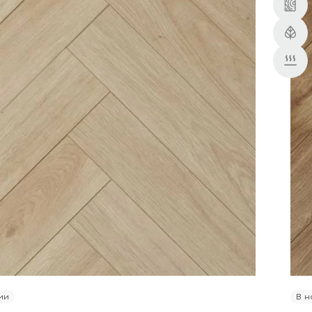
ии
В н