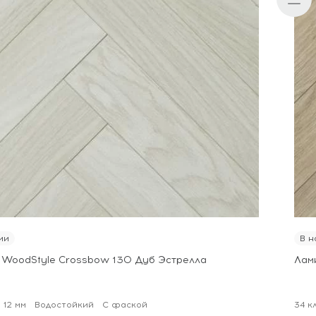
ии
В н
 WoodStyle Crossbow 130 Дуб Эстрелла
Лам
12 мм
Водостойкий
С фаской
34 к