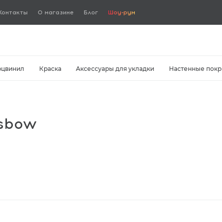
Контакты
О магазине
Блог
Шоу-рум
рцвинил
Краска
Аксессуары для укладки
Настенные покр
ssbow