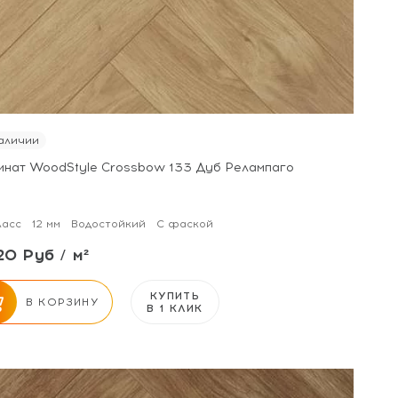
аличии
инат WoodStyle Crossbow 133 Дуб Релампаго
ласс
12 мм
Водостойкий
С фаской
20 Руб / м²
КУПИТЬ
В КОРЗИНУ
В 1 КЛИК