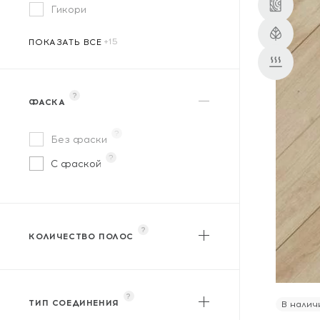
Гикори
WoodStyle
ПОКАЗАТЬ ВСЕ
?
ФАСКА
?
Без фаски
?
С фаской
?
КОЛИЧЕСТВО ПОЛОС
?
Однополосный
?
Двухполосный
?
?
Трехполосный
ТИП СОЕДИНЕНИЯ
В налич
?