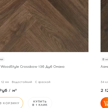
ии
В н
 WoodStyle Crossbow 136 Дуб Омано
Лам
12 мм
Водостойкий
С фаской
34 к
Руб / м²
2 1
КУПИТЬ
В КОРЗИНУ
В 1 КЛИК