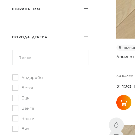
My Floor
ШИРИНА, ММ
MY STEP
Norland
от
до
Parador
ПОРОДА ДЕРЕВА
Peli
В налич
Planker
Ламинат
Sommer
Swiss Krono
34 класс
Андироба
Tarkett
2 120 
Бетон
Ter Hurne
Бук
Timber
Венге
Tulesna
Вишня
Varioclic
Вяз
Westerhof