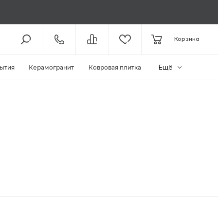
8 (800) 301-61-43
Корзина
КОЛЛ-ЦЕНТР /
С 11:00
+7 (495) 118-29-26
ШОУ-РУМ /
С 11:00
Ещё
ытия
Керамогранит
Ковровая плитка
ЗАКАЗАТЬ ЗВОНОК
ZAKAZ@MEGAPOLIYA.RU
E-MAIL
Видное, ул. Старо-Нагорная, д.
20 ТЦ «Видное Парк»
ШОУ-РУМ