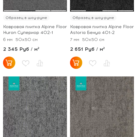
Образец в шоу-руме
Образец в шоу-руме
Ковровая плитка Alpine Floor
Ковровая плитка Alpine Floor
Huron Супериор 402-1
Astoria Бенуа 401-2
6 мм
50x50 см
7 мм
50x50 см
2 345 Руб / м²
2 651 Руб / м²