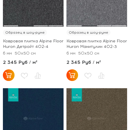
Образец в шоу-руме
Образец в шоу-руме
Ковровая плитка Alpine Floor
Ковровая плитка Alpine Floor
Huron Детройт 402-4
Huron Манитулин 402-3
6 мм
50x50 см
6 мм
50x50 см
2 345 Руб / м²
2 345 Руб / м²