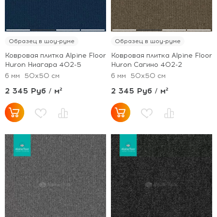
Образец в шоу-руме
Образец в шоу-руме
Ковровая плитка Alpine Floor
Ковровая плитка Alpine Floor
Huron Ниагара 402-5
Huron Сагино 402-2
6 мм
50x50 см
6 мм
50x50 см
2 345 Руб / м²
2 345 Руб / м²