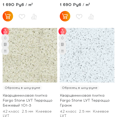
1 690 Руб / м²
1 690 Руб / м²
от 60 м² - скидка 6%.
от 60 м² - скидка 6%.
Образец в шоу-руме
Образец в шоу-руме
Кварцвиниловая плитка
Кварцвиниловая плитка
Fargo Stone LVT Терраццо
Fargo Stone LVT Терраццо
Бежевый 101-3
Гранж
42 класс
2.5 мм
Клеевое
42 класс
2.5 мм
Клеевое
LVT
LVT