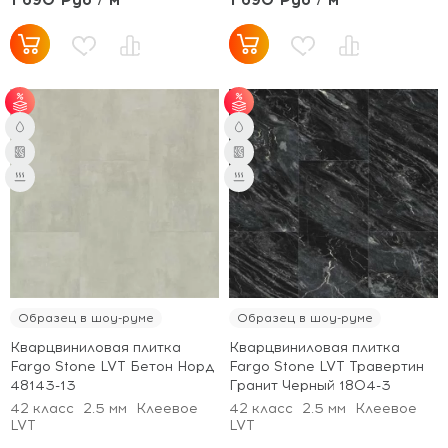
от 60 м² - скидка 6%.
от 60 м² - скидка 6%.
Образец в шоу-руме
Образец в шоу-руме
Кварцвиниловая плитка
Кварцвиниловая плитка
Fargo Stone LVT Бетон Норд
Fargo Stone LVT Травертин
48143-13
Гранит Черный 1804-3
42 класс
2.5 мм
Клеевое
42 класс
2.5 мм
Клеевое
LVT
LVT