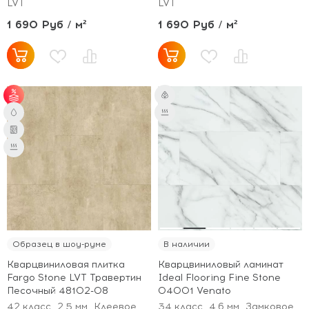
LVT
LVT
1 690 Руб / м²
1 690 Руб / м²
от 60 м² - скидка 6%.
Образец в шоу-руме
В наличии
Кварцвиниловая плитка
Кварцвиниловый ламинат
Fargo Stone LVT Травертин
Ideal Flooring Fine Stone
Песочный 48102-08
04001 Venato
42 класс
2.5 мм
Клеевое
34 класс
4.6 мм
Замковое