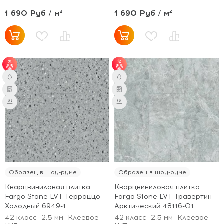
1 690 Руб / м²
1 690 Руб / м²
от 60 м² - скидка 6%.
от 60 м² - скидка 6%.
Образец в шоу-руме
Образец в шоу-руме
Кварцвиниловая плитка
Кварцвиниловая плитка
Fargo Stone LVT Терраццо
Fargo Stone LVT Травертин
Холодный 6949-1
Арктический 48116-01
42 класс
2.5 мм
Клеевое
42 класс
2.5 мм
Клеевое