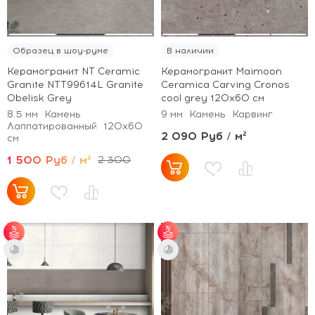
Образец в шоу-руме
В наличии
Керамогранит NT Ceramic
Керамогранит Maimoon
Granite NTT99614L Granite
Ceramica Carving Cronos
Obelisk Grey
cool grey 120х60 см
8.5 мм
Камень
9 мм
Камень
Карвинг
Лаппатированный
120x60
2 090 Руб / м²
см
1 500 Руб / м²
2 300
от 35 м² - скидка 5%;
от 35 м² - скидка 5%;
от 70 м² - скидка
от 70 м² - скидка
10%.
10%.