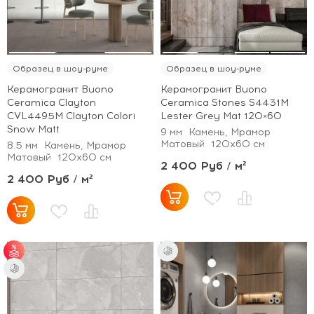
Образец в шоу-руме
Образец в шоу-руме
Керамогранит Buono
Керамогранит Buono
Ceramica Clayton
Ceramica Stones S4431M
CVL4495M Clayton Colori
Lester Grey Mat 120×60
Snow Matt
9 мм
Камень, Мрамор
Матовый
120x60 см
8.5 мм
Камень, Мрамор
Матовый
120x60 см
2 400 Руб / м²
2 400 Руб / м²
от 35 м² - скидка 5%;
от 70 м² - скидка
10%.