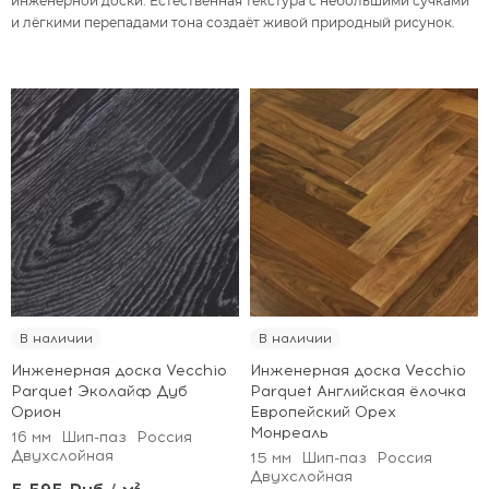
инженерной доски. Естественная текстура с небольшими сучками
и лёгкими перепадами тона создаёт живой природный рисунок.
В наличии
В наличии
Инженерная доска Vecchio
Инженерная доска Vecchio
Parquet Эколайф Дуб
Parquet Английская ёлочка
Орион
Европейский Орех
Монреаль
16 мм
Шип-паз
Россия
Двухслойная
15 мм
Шип-паз
Россия
Двухслойная