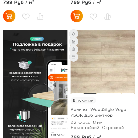
799 Руб / м²
799 Руб / м²
В наличии
Ламинат WoodStyle Vega
750K Дуб Билтмор
32 класс
8 мм
Водостойкий
С фаской
799 Руб / м²