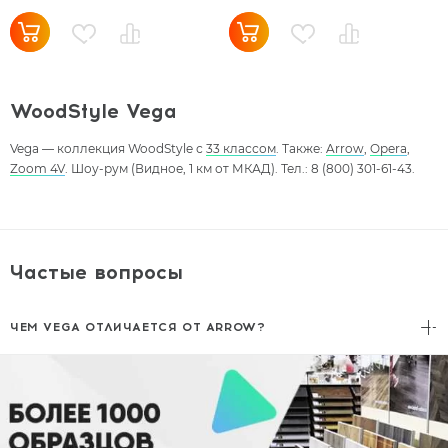
WoodStyle Vega
Vega — коллекция WoodStyle с
33 классом
. Также:
Arrow
,
Opera
,
Zoom 4V
. Шоу-рум (Видное, 1 км от МКАД). Тел.: 8 (800) 301-61-43.
Частые вопросы
ЧЕМ VEGA ОТЛИЧАЕТСЯ ОТ ARROW?
Vega — другая палитра декоров.
Arrow
— базовая линейка. Оба —
33 класс.