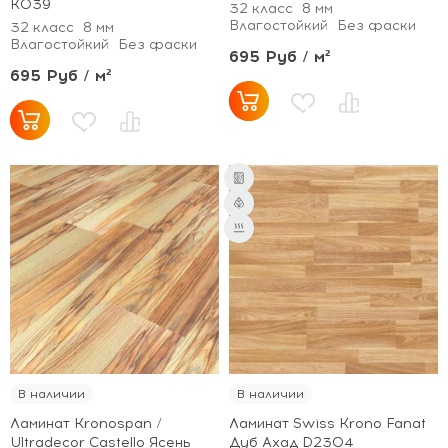
K039
32 класс
8 мм
Влагостойкий
Без фаски
32 класс
8 мм
Влагостойкий
Без фаски
695 Руб / м²
695 Руб / м²
В наличии
В наличии
Ламинат Kronospan /
Ламинат Swiss Krono Fanat
Ultradecor Castello Ясень
Дуб Ахад D2304