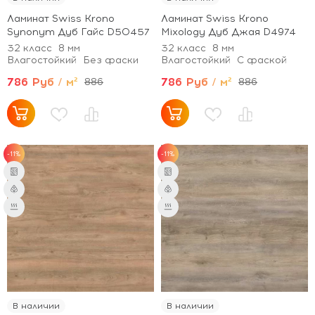
Ламинат Swiss Krono
Ламинат Swiss Krono
Synonym Дуб Гайс D50457
Mixology Дуб Джая D4974
32 класс
8 мм
32 класс
8 мм
Влагостойкий
Без фаски
Влагостойкий
С фаской
786 Руб / м²
786 Руб / м²
886
886
-11%
-11%
В наличии
В наличии