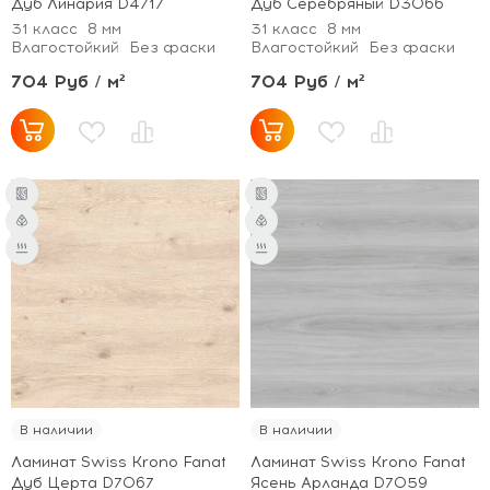
Дуб Линария D4717
Дуб Серебряный D3066
31 класс
8 мм
31 класс
8 мм
Влагостойкий
Без фаски
Влагостойкий
Без фаски
704 Руб / м²
704 Руб / м²
В наличии
В наличии
Ламинат Swiss Krono Fanat
Ламинат Swiss Krono Fanat
Дуб Церта D7067
Ясень Арланда D7059