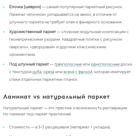
Ёлочка (шеврон)
— самый популярный паркетный рисунок.
Ламинат «ёлочкой» укладывается на замок, в отличие от
штучного паркета не требует клея и фанерного основания.
Художественный паркет
— сложные модульные композиции с
геометрическими узорами. Квадратные плитки с рисунком
«версаль», «дворцовый» и другими классическими
орнаментами.
Под штучный паркет
—
трёхполосные
или
однополосные
доски
с текстурой
дуба
,
ореха
или
ясеня
с фаской
, которая имитирует
стыки отдельных паркетных планок.
Ламинат vs натуральный паркет
Натуральный паркет — это престиж и возможность реставрации.
Но ламинат под паркет практичнее:
Стоимость — в 3–5 раз дешевле (материал + укладка).