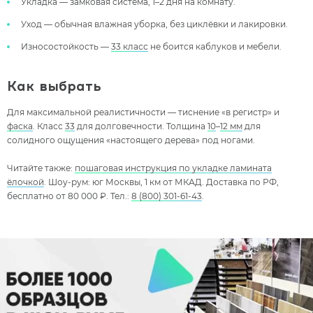
Укладка — замковая система, 1–2 дня на комнату.
Уход — обычная влажная уборка, без циклёвки и лакировки.
Износостойкость —
33 класс
не боится каблуков и мебели.
Как выбрать
Для максимальной реалистичности — тиснение «в регистр» и
фаска
. Класс
33
для долговечности. Толщина
10
–
12 мм
для
солидного ощущения «настоящего дерева» под ногами.
Читайте также:
пошаговая инструкция по укладке ламината
ёлочкой
. Шоу-рум: юг Москвы, 1 км от МКАД. Доставка по РФ,
бесплатно от 80 000 ₽. Тел.:
8 (800) 301-61-43
.