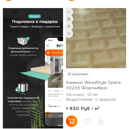
В наличии
Ламинат WoodStyle Opera
70233 Фортинбрас
34 класс
12 мм
Водостойкий
С фаской
1 930 Руб / м²