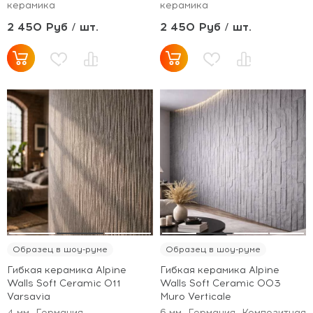
керамика
керамика
2 450 Руб / шт.
2 450 Руб / шт.
Образец в шоу-руме
Образец в шоу-руме
Гибкая керамика Alpine
Гибкая керамика Alpine
Walls Soft Ceramic 011
Walls Soft Ceramic 003
Varsavia
Muro Verticale
4 мм
Германия
6 мм
Германия
Композитная