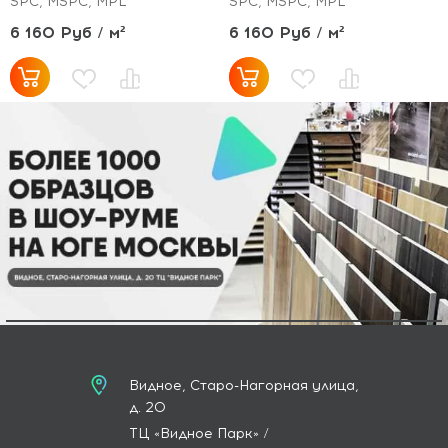
SPC, MSPC, MPL
SPC, MSPC, MPL
6 160 Руб / м²
6 160 Руб / м²
Видное, Старо-Нагорная улица,
д. 20
ТЦ «Видное Парк» /