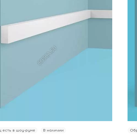
 есть в шоу-руме
В наличии
Обр