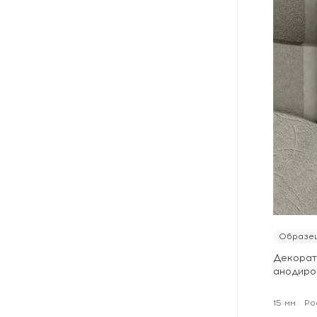
Образец
Декорат
анодиро
15 мм
Ро