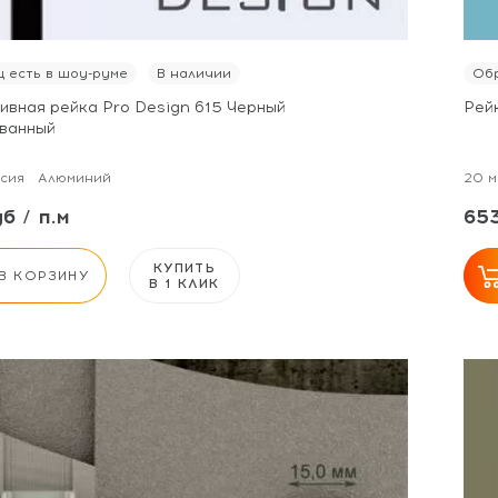
 есть в шоу-руме
В наличии
Обр
ивная рейка Pro Design 615 Черный
Рей
ванный
сия
Алюминий
20 м
б / п.м
653
КУПИТЬ
В КОРЗИНУ
В 1 КЛИК