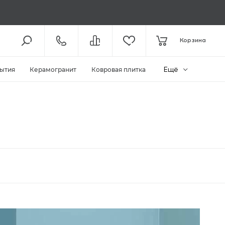
8 (800) 301-61-43
Корзина
КОЛЛ-ЦЕНТР /
С 11:00
+7 (495) 118-29-26
ШОУ-РУМ /
С 11:00
Ещё
ытия
Керамогранит
Ковровая плитка
ЗАКАЗАТЬ ЗВОНОК
ZAKAZ@MEGAPOLIYA.RU
E-MAIL
Видное, ул. Старо-Нагорная, д.
20 ТЦ «Видное Парк»
ШОУ-РУМ