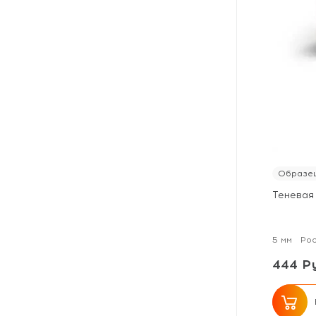
Образец
Теневая
5 мм
Ро
444 Ру