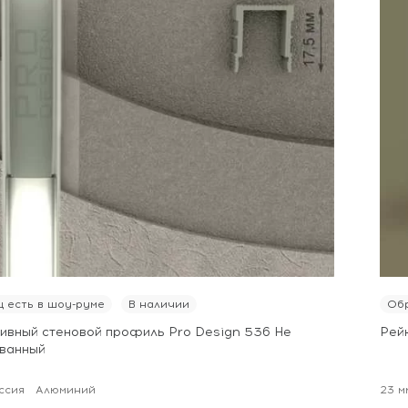
 есть в шоу-руме
В наличии
Обр
ивный стеновой профиль Pro Design 536 Не
Рей
ванный
ссия
Алюминий
23 м