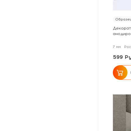
Образец
Декорат
анодиро
7 мм
Рос
599 Ру