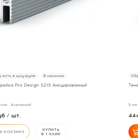
 есть в шоу-руме
В наличии
Обр
 рейка Pro Design 3215 Анодированный
Тен
ссия
Алюминий
5 мм
б / шт.
444
КУПИТЬ
В КОРЗИНУ
В 1 КЛИК