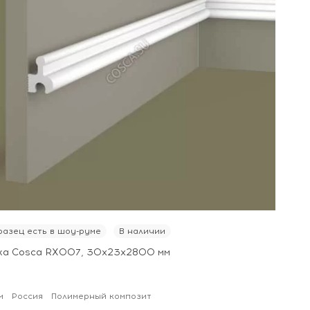
азец есть в шоу-руме
В наличии
ка Cosca RX007, 30x23x2800 мм
м
Россия
Полимерный композит