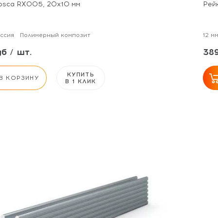
osca RX005, 20x10 мм
Рей
ссия
Полимерный композит
12 м
б / шт.
389
КУПИТЬ
В КОРЗИНУ
В 1 КЛИК