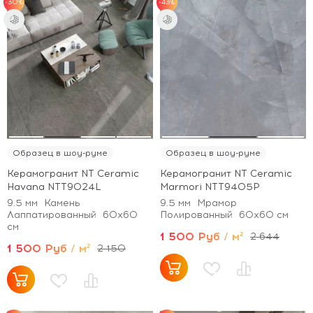
-30%
-43%
Образец в шоу-руме
Образец в шоу-руме
Керамогранит NT Ceramic
Керамогранит NT Ceramic
Havana NTT9024L
Marmori NTT9405P
9.5 мм
Камень
9.5 мм
Мрамор
Лаппатированный
60x60
Полированный
60x60 см
см
1 500 Руб / м²
2 644
1 500 Руб / м²
2 150