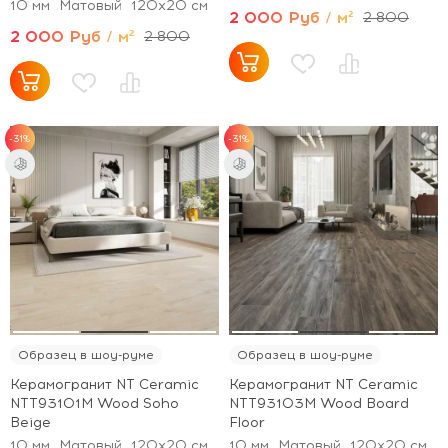
10 мм
Матовый
120x20 см
2 000 Руб / м²
2 800
2 000 Руб / м²
2 800
-31%
-31%
Образец в шоу-руме
Образец в шоу-руме
Керамогранит NT Ceramic
Керамогранит NT Ceramic
NTT93101M Wood Soho
NTT93103M Wood Board
Beige
Floor
10 мм
Матовый
120x20 см
10 мм
Матовый
120x20 см