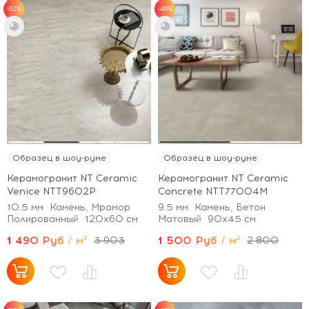
-62%
-46%
Образец в шоу-руме
Образец в шоу-руме
Керамогранит NT Ceramic
Керамогранит NT Ceramic
Venice NTT9602P
Concrete NTT77004M
10.5 мм
Камень, Мрамор
9.5 мм
Камень, Бетон
Полированный
120x60 см
Матовый
90x45 см
1 490 Руб / м²
1 500 Руб / м²
3 903
2 800