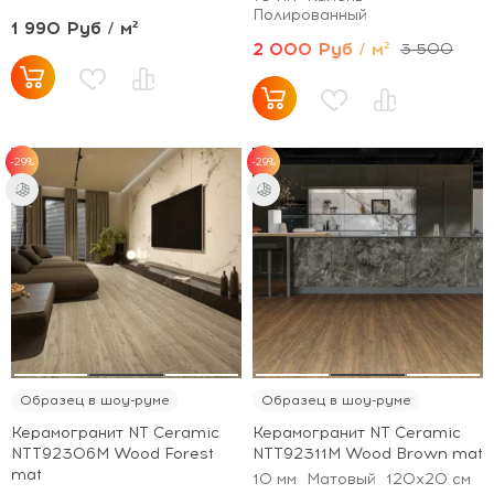
Полированный
1 990 Руб / м²
2 000 Руб / м²
3 500
-29%
-29%
Образец в шоу-руме
Образец в шоу-руме
Керамогранит NT Ceramic
Керамогранит NT Ceramic
NTT92306M Wood Forest
NTT92311M Wood Brown mat
mat
10 мм
Матовый
120x20 см