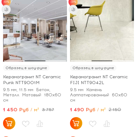
-61%
-31%
Образец в шоу-руме
Образец в шоу-руме
Керамогранит NT Ceramic
Керамогранит NT Ceramic
Punk NTT9001M
FIJI NTT9042L
9.5 мм, 11.5 мм
Бетон,
9.5 мм
Камень
Металл
Матовый
180x60
Лаппатированный
60x60
см
см
1 450 Руб / м²
1 490 Руб / м²
3 757
2 150