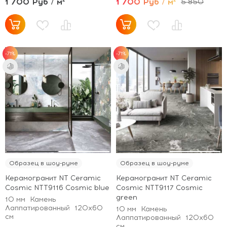
1 700 Руб / м²
1 700 Руб / м²
5 850
-71%
-71%
Образец в шоу-руме
Образец в шоу-руме
Керамогранит NT Ceramic
Керамогранит NT Ceramic
Cosmic NTT9116 Cosmic blue
Cosmic NTT9117 Cosmic
green
10 мм
Камень
Лаппатированный
120x60
10 мм
Камень
см
Лаппатированный
120x60
см