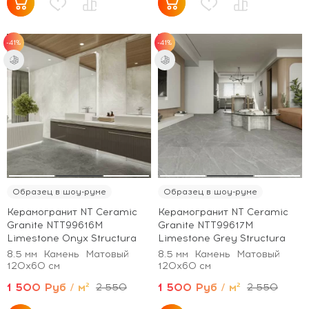
-41%
-41%
Образец в шоу-руме
Образец в шоу-руме
Керамогранит NT Ceramic
Керамогранит NT Ceramic
Granite NTT99616M
Granite NTT99617M
Limestone Onyx Structura
Limestone Grey Structura
8.5 мм
Камень
Матовый
8.5 мм
Камень
Матовый
120x60 см
120x60 см
1 500 Руб / м²
1 500 Руб / м²
2 550
2 550