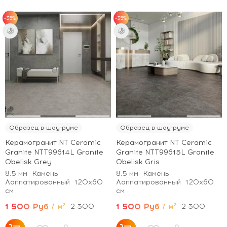
-35%
-35%
Образец в шоу-руме
Образец в шоу-руме
Керамогранит NT Ceramic
Керамогранит NT Ceramic
Granite NTT99614L Granite
Granite NTT99615L Granite
Obelisk Grey
Obelisk Gris
8.5 мм
Камень
8.5 мм
Камень
Лаппатированный
120x60
Лаппатированный
120x60
см
см
1 500 Руб / м²
1 500 Руб / м²
2 300
2 300