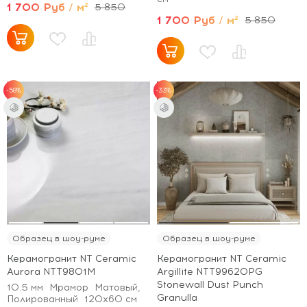
1 700 Руб / м²
5 850
1 700 Руб / м²
5 850
-58%
-33%
Образец в шоу-руме
Образец в шоу-руме
Керамогранит NT Ceramic
Керамогранит NT Ceramic
Aurora NTT9801M
Argillite NTT99620PG
Stonewall Dust Punch
10.5 мм
Мрамор
Матовый,
Granulla
Полированный
120x60 см