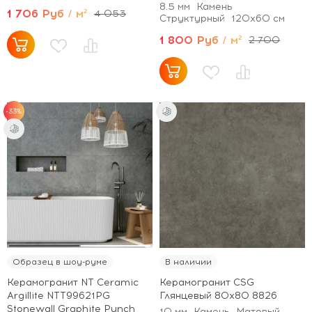
8.5 мм
Камень
1 706 Руб / м²
4 053
Структурный
120x60 см
1 800 Руб / м²
2 700
-33%
Образец в шоу-руме
В наличии
Керамогранит NT Ceramic
Керамогранит CSG
Argillite NTT99621PG
Глянцевый 80x80 8826
Stonewall Graphite Punch
10 мм
Камень
Матовый