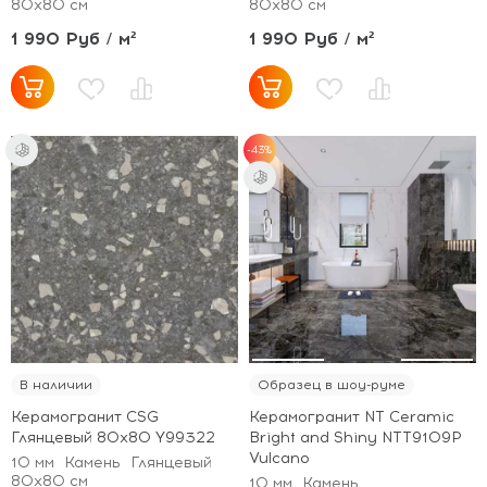
80x80 см
80x80 см
1 990 Руб / м²
1 990 Руб / м²
-43%
В наличии
Образец в шоу-руме
Керамогранит CSG
Керамогранит NT Ceramic
Глянцевый 80x80 Y99322
Bright and Shiny NTT9109P
Vulcano
10 мм
Камень
Глянцевый
80x80 см
10 мм
Камень