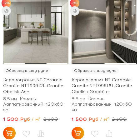
-35%
-35%
Образец в шоу-руме
Образец в шоу-руме
Керамогранит NT Ceramic
Керамогранит NT Ceramic
Granite NTT99612L Granite
Granite NTT99613L Granite
Obelisk Ash
Obelisk Graphite
8.5 мм
Камень
8.5 мм
Камень
Лаппатированный
120x60
Лаппатированный
120x60
см
см
1 500 Руб / м²
1 500 Руб / м²
2 300
2 300