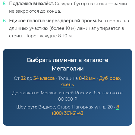
Подложка внахлёст.
Создаёт бугор на стыке — замки
не закроются до конца.
Единое полотно через дверной проём.
Без порога на
длинных участках (более 10 м) ламинат упирается в
стены. Порог каждые 8–10 м.
Выбрать ламинат в каталоге
Мегаполии
От
32
до
34 класса
· Толщина
8
–
12 мм
·
Дуб
,
орех
,
ясень
Доставка по Москве и всей России, бесплатно от
80 000 ₽
Шоу-рум: Видное, Старо-Нагорная ул., д. 20 ·
8
(800) 301-61-43