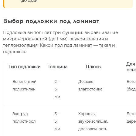
укладки.
Выбор подложки под ламинат
Подложка выполняет три функции: выравнивание
микронеровностей (до 1 мм), звукоизоляция и
теплоизоляция. Какой пол под ламинат — такая и
подложка:
Для
Тип подложки
Толщина
Плюсы
осн
Вспененный
2–
Дёшево,
Бето
полиэтилен
3
влагостойко
(бюд
мм
Экструд.
3–
Хорошая
Бето
полистирол
5
звукоизоляция,
дере
мм
долговечность