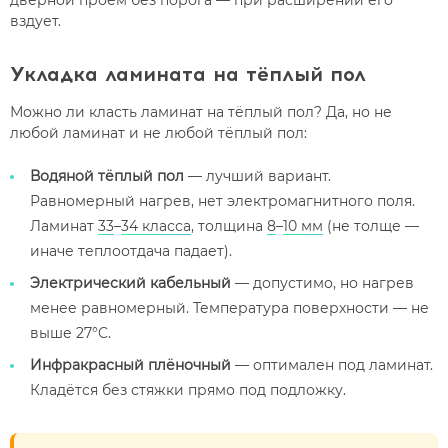
дверной проём без порога — при расширении его
вздует.
Укладка ламината на тёплый пол
Можно ли класть ламинат на тёплый пол? Да, но не
любой ламинат и не любой тёплый пол:
Водяной тёплый пол
— лучший вариант.
Равномерный нагрев, нет электромагнитного поля.
Ламинат
33
–
34 класса
, толщина
8
–
10 мм
(не толще —
иначе теплоотдача падает).
Электрический кабельный
— допустимо, но нагрев
менее равномерный. Температура поверхности — не
выше 27°C.
Инфракрасный плёночный
— оптимален под ламинат.
Кладётся без стяжки прямо под подложку.