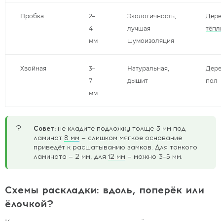
Пробка
2–
Экологичность,
Дере
4
лучшая
тёпл
мм
шумоизоляция
Хвойная
3–
Натуральная,
Дер
7
дышит
пол
мм
?
Совет:
не кладите подложку толще 3 мм под
ламинат
8 мм
— слишком мягкое основание
приведёт к расшатыванию замков. Для тонкого
ламината — 2 мм, для
12 мм
— можно 3–5 мм.
Схемы раскладки: вдоль, поперёк или
ёлочкой?