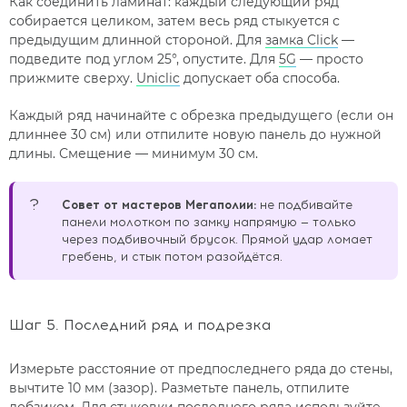
Как соединить ламинат: каждый следующий ряд
собирается целиком, затем весь ряд стыкуется с
предыдущим длинной стороной. Для
замка Click
—
подведите под углом 25°, опустите. Для
5G
— просто
прижмите сверху.
Uniclic
допускает оба способа.
Каждый ряд начинайте с обрезка предыдущего (если он
длиннее 30 см) или отпилите новую панель до нужной
длины. Смещение — минимум 30 см.
?
Совет от мастеров Мегаполии:
не подбивайте
панели молотком по замку напрямую — только
через подбивочный брусок. Прямой удар ломает
гребень, и стык потом разойдётся.
Шаг 5. Последний ряд и подрезка
Измерьте расстояние от предпоследнего ряда до стены,
вычтите 10 мм (зазор). Разметьте панель, отпилите
лобзиком. Для стыковки последнего ряда используйте