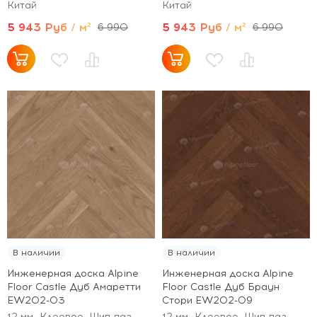
Китай
Китай
5 943 Руб / м²
5 943 Руб / м²
6 990
6 990
В наличии
В наличии
Инженерная доска Alpine
Инженерная доска Alpine
Floor Castle Дуб Амаретти
Floor Castle Дуб Браун
EW202-03
Стори EW202-09
12 мм
Клеевое, Шип-паз
12 мм
Клеевое, Шип-паз