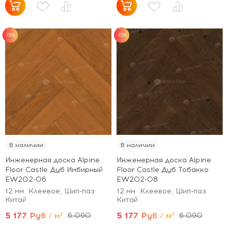
-15%
-15%
В наличии
В наличии
Инженерная доска Alpine
Инженерная доска Alpine
Floor Castle Дуб Имбирный
Floor Castle Дуб Тобакко
EW202-06
EW202-08
12 мм
Клеевое, Шип-паз
12 мм
Клеевое, Шип-паз
Китай
Китай
5 177 Руб / м²
5 177 Руб / м²
6 090
6 090