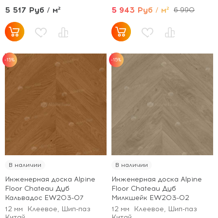
5 517 Руб / м²
5 943 Руб / м²
6 990
-15%
-15%
В наличии
В наличии
Инженерная доска Alpine
Инженерная доска Alpine
Floor Chateau Дуб
Floor Chateau Дуб
Кальвадос EW203-07
Милкшейк EW203-02
12 мм
Клеевое, Шип-паз
12 мм
Клеевое, Шип-паз
Китай
Китай