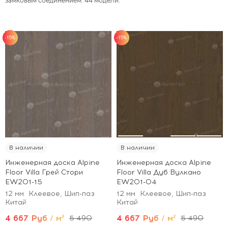
замковым соединением. 44 модели.
-15%
-15%
В наличии
В наличии
Инженерная доска Alpine
Инженерная доска Alpine
Floor Villa Грей Стори
Floor Villa Дуб Вулкано
EW201-15
EW201-04
12 мм
Клеевое, Шип-паз
12 мм
Клеевое, Шип-паз
Китай
Китай
4 667 Руб / м²
4 667 Руб / м²
5 490
5 490