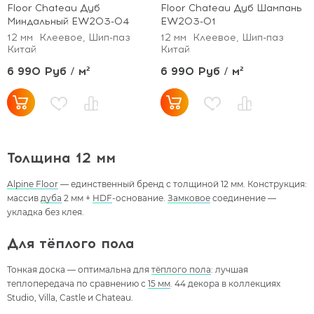
Floor Chateau Дуб
Floor Chateau Дуб Шампань
Миндальный EW203-04
EW203-01
12 мм
Клеевое, Шип-паз
12 мм
Клеевое, Шип-паз
Китай
Китай
6 990 Руб / м²
6 990 Руб / м²
Толщина 12 мм
Alpine Floor
— единственный бренд с толщиной 12 мм. Конструкция:
массив
дуба
2 мм +
HDF
-основание.
Замковое
соединение —
укладка без клея.
Для тёплого пола
Тонкая доска — оптимальна для
тёплого пола
: лучшая
теплопередача по сравнению с
15 мм
. 44 декора в коллекциях
Studio, Villa, Castle и Chateau.