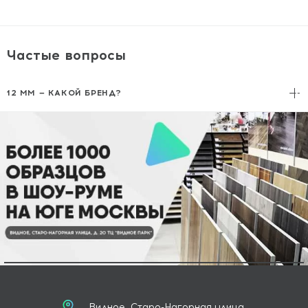
Частые вопросы
12 ММ — КАКОЙ БРЕНД?
Alpine Floor
— инженерная доска на
HDF-основании
с
замковым
соединением. Рабочий слой дуба 2 мм.
Видное, Старо-Нагорная улица,