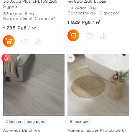
33 Aqua Plus EPL139 Дуб
мм 820 Дуб Бурый
Муром
34 класс
8 мм
Влагостойкий
С фаской
33 класс
8 мм
Влагостойкий
С фаской
1 829 Руб / м²
1 795 Руб / м²
от 55 м² - скидка 5%;
от 100 м² - скидка
7%.
Образец в шоу-руме
В наличии
Ламинат Binyl Pro
Ламинат Egger Pro Large 8-