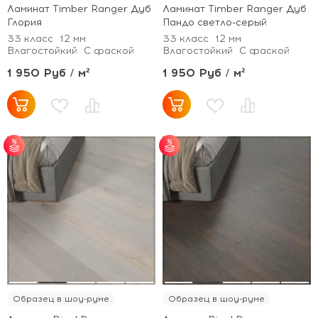
Ламинат Timber Ranger Дуб
Ламинат Timber Ranger Дуб
Глория
Пандо светло-серый
33 класс
12 мм
33 класс
12 мм
Влагостойкий
С фаской
Влагостойкий
С фаской
1 950 Руб / м²
1 950 Руб / м²
от 55 м² - скидка 5%;
от 55 м² - скидка 5%;
от 100 м² - скидка
от 100 м² - скидка
7%.
7%.
Образец в шоу-руме
Образец в шоу-руме