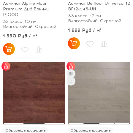
Ламинат Alpine Floor
Ламинат Belfloor Universal 12
Premium Дуб Ваниль
BF12-546-UN
Р1000
33 класс
12 мм
Влагостойкий
С фаской
32 класс
10 мм
Влагостойкий
С фаской
1 999 Руб / м²
1 990 Руб / м²
от 30 м² - скидка 5%.
от 35 м² - скидка 5%;
от 55 м² - скидка 7%.
Образец в шоу-руме
Образец в шоу-руме