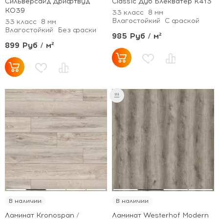
Сильверсайд Дрифтвуд
Classic Дуб Блекватер K413
К039
33 класс
8 мм
Влагостойкий
С фаской
33 класс
8 мм
Влагостойкий
Без фаски
985 Руб / м²
899 Руб / м²
В наличии
В наличии
Ламинат Kronospan /
Ламинат Westerhof Modern