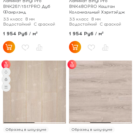
Ламинат Binyl Pro
Ламинат Binyl Pro
BNK267/1517PRO Дуб
BNK480PRO Каштан
Фаирлэнд
Колониальный Хэритэйдж
33 класс
8 мм
33 класс
8 мм
Водостойкий
С фаской
Водостойкий
С фаской
1 954 Руб / м²
1 954 Руб / м²
от 65 м² - скидка 7%;
от 30 м² - скидка 5%.
от 101 м² - скидка
10%.
Образец в шоу-руме
Образец в шоу-руме