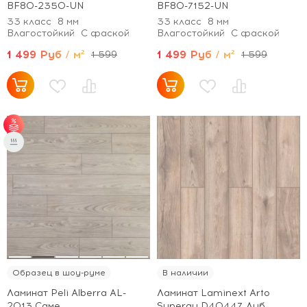
BF80-2350-UN
BF80-7152-UN
33 класс
8 мм
33 класс
8 мм
Влагостойкий
С фаской
Влагостойкий
С фаской
1 499 Руб / м²
1 499 Руб / м²
1 599
1 599
от 50 м² - скидка 5%;
от 70 м² - скидка 7%;
от 100 м² - скидка
10%.
Образец в шоу-руме
В наличии
Ламинат Peli Alberra AL-
Ламинат Laminext Arto
2013 Саме
Synergy D40447 Дуб