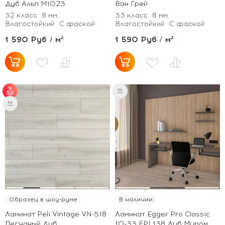
Дуб Альп М1023
Ван Грей
32 класс
8 мм
33 класс
8 мм
Влагостойкий
С фаской
Влагостойкий
С фаской
1 590 Руб / м²
1 590 Руб / м²
от 50 м² - скидка 5%;
от 70 м² - скидка 7%;
от 100 м² - скидка
10%.
Образец в шоу-руме
В наличии
Ламинат Peli Vintage VN-518
Ламинат Egger Pro Classic
Песчаный Дуб
10-33 EPL138 Дуб Муром