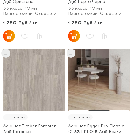
Дуб Ористано
Дуб Порто Черво
33 класс
10 мм
33 класс
10 мм
Влагостойкий
С фаской
Влагостойкий
С фаской
1 750 Руб / м²
1 750 Руб / м²
В наличии
В наличии
Ламинат Timber Forester
Ламинат Egger Pro Classic
Дуб Ротондо
12-33 EPL015 Дуб Вэлли