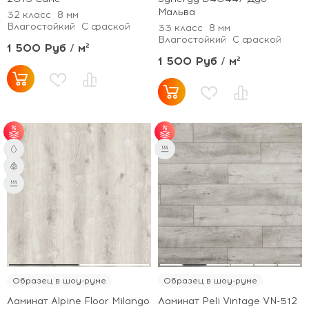
Мальва
32 класс
8 мм
Влагостойкий
С фаской
33 класс
8 мм
Влагостойкий
С фаской
1 500 Руб / м²
1 500 Руб / м²
от 65 м² - скидка 7%;
от 50 м² - скидка 5%;
от 101 м² - скидка
от 70 м² - скидка 7%;
10%.
от 100 м² - скидка
10%.
Образец в шоу-руме
Образец в шоу-руме
Ламинат Alpine Floor Milango
Ламинат Peli Vintage VN-512