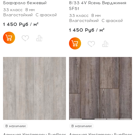
Баффало бежевый
8/33 4V Ясень Вирджиния
SF51
33 класс
8 мм
Влагостойкий
С фаской
33 класс
8 мм
Влагостойкий
С фаской
1 450 Руб / м²
1 450 Руб / м²
В наличии
В наличии
Ламинат Kastamonu Sunfloor
Ламинат Kastamonu Sunfloor