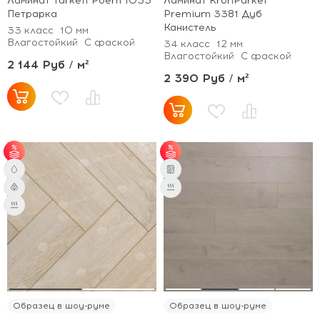
Ламинат Tarkett Poem 1033
Ламинат KronParket
Петрарка
Premium 3381 Дуб
Канистель
33 класс
10 мм
Влагостойкий
С фаской
34 класс
12 мм
Влагостойкий
С фаской
2 144 Руб / м²
2 390 Руб / м²
от 65 м² - скидка 7%;
от 35 м² - скидка 5%;
от 101 м² - скидка
от 55 м² - скидка 7%.
10%.
Образец в шоу-руме
Образец в шоу-руме