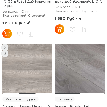
10-33 EPL221 Дуб Кавмуния
Extra Дуб Эдельвейс L1010
Серый
33 класс
8 мм
Влагостойкий
С фаской
33 класс
10 мм
Влагостойкий
С фаской
1 650 Руб / м²
1 630 Руб / м²
Образец в шоу-руме
В наличии
Ламинат Classen Elegant 4V
Ламинат KronParket