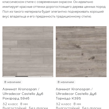
классическом стиле с современным окрасом. Он идеально
имитирует красные оттенки дорогостоящего дерева ценных пород.
Пол из такого материала будет элегантно подчеркивать хороший
вкус владельца и его преданность традиционному стилю.
В наличии
В наличии
Ламинат Kronospan /
Ламинат Kronospan /
Ultradecor Castello Дуб
Ultradecor Castello Дуб
Рокфорд 5946
Торнадо К395
32 класс
8 мм
32 класс
8 мм
Влагостойкий
Без фаски
Влагостойкий
Без фаски