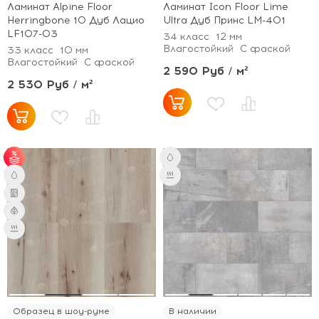
Ламинат Alpine Floor
Ламинат Icon Floor Lime
Herringbone 10 Дуб Лацио
Ultra Дуб Принс LM-401
LF107-03
34 класс
12 мм
Влагостойкий
С фаской
33 класс
10 мм
Влагостойкий
С фаской
2 590 Руб / м²
2 530 Руб / м²
от 65 м² - скидка 7%;
от 101 м² - скидка
10%.
Образец в шоу-руме
В наличии