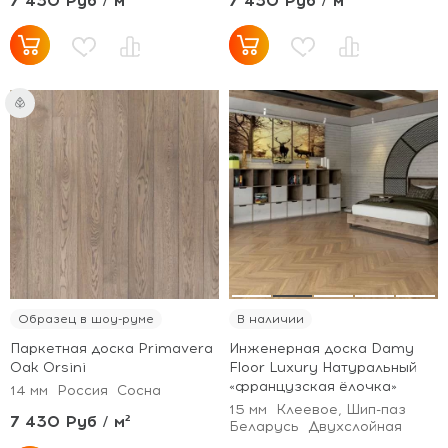
7 430 Руб / м²
7 430 Руб / м²
Образец в шоу-руме
В наличии
Паркетная доска Primavera
Инженерная доска Damy
Oak Orsini
Floor Luxury Натуральный
«французская ёлочка»
14 мм
Россия
Сосна
15 мм
Клеевое, Шип-паз
7 430 Руб / м²
Беларусь
Двухслойная