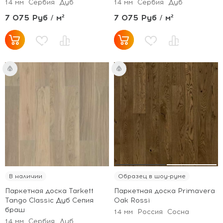
14 мм
Сербия
Дуб
14 мм
Сербия
Дуб
7 075 Руб / м²
7 075 Руб / м²
В наличии
Образец в шоу-руме
Паркетная доска Tarkett
Паркетная доска Primavera
Tango Classic Дуб Сепия
Oak Rossi
браш
14 мм
Россия
Сосна
14 мм
Сербия
Дуб