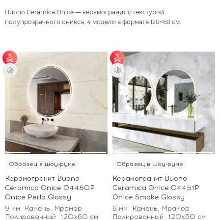
Buono Ceramica Onice — керамогранит с текстурой
полупрозрачного оникса. 4 модели в формате 120×60 см.
от 35 м² - скидка 5%;
от 35 м² - скидка 5%;
от 70 м² - скидка
от 70 м² - скидка
10%.
10%.
Образец в шоу-руме
Образец в шоу-руме
Керамогранит Buono
Керамогранит Buono
Ceramica Onice O4450P
Ceramica Onice O4451P
Onice Perla Glossy
Onice Smoke Glossy
9 мм
Камень, Мрамор
9 мм
Камень, Мрамор
Полированный
120x60 см
Полированный
120x60 см