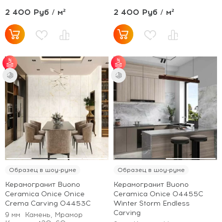
2 400 Руб / м²
2 400 Руб / м²
от 35 м² - скидка 5%;
от 35 м² - скидка 5%;
от 70 м² - скидка
от 70 м² - скидка
10%.
10%.
Образец в шоу-руме
Образец в шоу-руме
Керамогранит Buono
Керамогранит Buono
Ceramica Onice Onice
Ceramica Onice O4455C
Crema Carving O4453C
Winter Storm Endless
Carving
9 мм
Камень, Мрамор