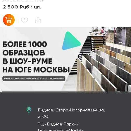
2 300 Руб / уп.
Видное, Старо-Нагорная улица,
д. 20
ТЦ «Видное Парк» /
Гипермаркет «ЛЕНТА»