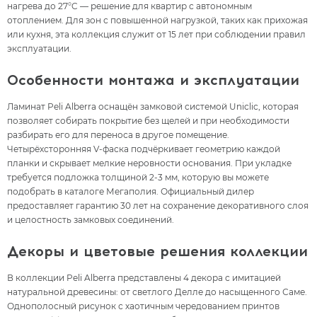
нагрева до 27°C — решение для квартир с автономным
отоплением. Для зон с повышенной нагрузкой, таких как прихожая
или кухня, эта коллекция служит от 15 лет при соблюдении правил
эксплуатации.
Особенности монтажа и эксплуатации
Ламинат Peli Alberra оснащён замковой системой Uniclic, которая
позволяет собирать покрытие без щелей и при необходимости
разбирать его для переноса в другое помещение.
Четырёхсторонняя V-фаска подчёркивает геометрию каждой
планки и скрывает мелкие неровности основания. При укладке
требуется подложка толщиной 2-3 мм, которую вы можете
подобрать в каталоге Мегаполия. Официальный дилер
предоставляет гарантию 30 лет на сохранение декоративного слоя
и целостность замковых соединений.
Декоры и цветовые решения коллекции
В коллекции Peli Alberra представлены 4 декора с имитацией
натуральной древесины: от светлого Делле до насыщенного Саме.
Однополосный рисунок с хаотичным чередованием принтов