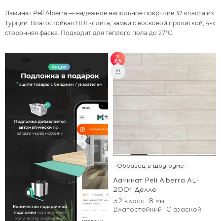
Ламинат Peli Alberra — надёжное напольное покрытие 32 класса из
Турции. Влагостойкая HDF-плита, замки с восковой пропиткой, 4-х
сторонняя фаска. Подходит для тёплого пола до 27°C.
от 50 м² - скидка 5%;
от 70 м² - скидка 7%;
от 100 м² - скидка
10%.
Образец в шоу-руме
Ламинат Peli Alberra AL-
2001 Делле
32 класс
8 мм
Влагостойкий
С фаской