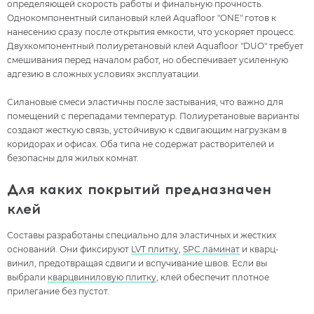
определяющей скорость работы и финальную прочность.
Однокомпонентный силановый клей Aquafloor "ONE" готов к
нанесению сразу после открытия емкости, что ускоряет процесс.
Двухкомпонентный полиуретановый клей Aquafloor "DUO" требует
смешивания перед началом работ, но обеспечивает усиленную
адгезию в сложных условиях эксплуатации.
Силановые смеси эластичны после застывания, что важно для
помещений с перепадами температур. Полиуретановые варианты
создают жесткую связь, устойчивую к сдвигающим нагрузкам в
коридорах и офисах. Оба типа не содержат растворителей и
безопасны для жилых комнат.
Для каких покрытий предназначен
клей
Составы разработаны специально для эластичных и жестких
оснований. Они фиксируют
LVT плитку
,
SPC ламинат
и кварц-
винил, предотвращая сдвиги и вспучивание швов. Если вы
выбрали
кварцвиниловую плитку
, клей обеспечит плотное
прилегание без пустот.