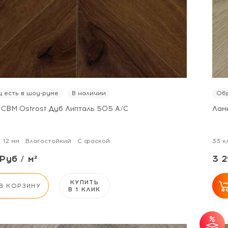
 есть в шоу-руме
В наличии
Обр
 CBM Ostrost Дуб Липталь 505 А/С
Лам
12 мм
Влагостойкий
С фаской
33 к
Руб / м²
3 2
КУПИТЬ
В КОРЗИНУ
В 1 КЛИК