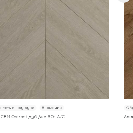
 есть в шоу-руме
В наличии
Обр
 CBM Ostrost Дуб Дие 501 А/С
Лам