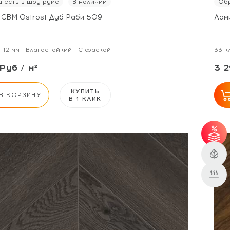
 есть в шоу-руме
В наличии
Обр
 CBM Ostrost Дуб Раби 509
Лам
12 мм
Влагостойкий
С фаской
33 к
Руб / м²
3 2
КУПИТЬ
В КОРЗИНУ
В 1 КЛИК
31 м² - скидка 3%;
51 м² - скидка 5%.