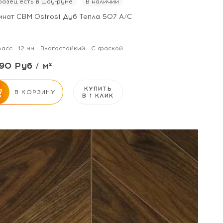
азец есть в шоу-руме
В наличии
инат CBM Ostrost Дуб Тепла 507 А/С
ласс
12 мм
Влагостойкий
С фаской
90 Руб / м²
КУПИТЬ
В КОРЗИНУ
В 1 КЛИК
от 31 м² - скидка 3%;
от 51 м² - скидка 5%.