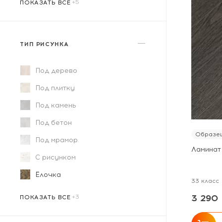
ПОКАЗАТЬ ВСЕ
ТИП РИСУНКА
Под дерево
Под плитку
Под камень
Под бетон
Образец
Под мрамор
Ламинат
С рисунком
Ёлочка
33 класс
Под художественный паркет
Дизайнерский
Квадратный
3 290 
ПОКАЗАТЬ ВСЕ