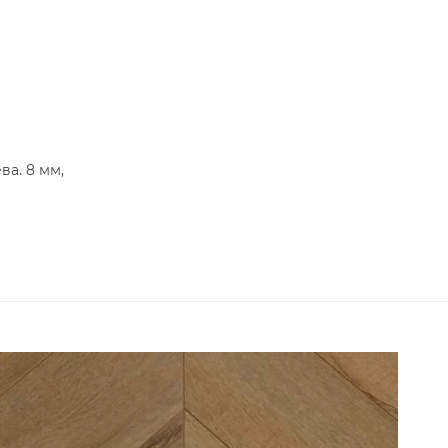
а. 8 мм,
от 31 м² - скидка 3%;
от 51 м² - скидка 5%.