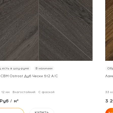
 есть в шоу-руме
В наличии
Обр
 CBM Ostrost Дуб Чески 512 А/С
Лам
12 мм
Влагостойкий
С фаской
33 к
Руб / м²
3 2
КУПИТЬ