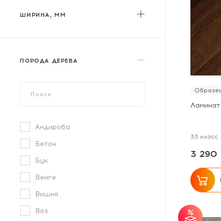
My Floor
ШИРИНА, ММ
MY STEP
Norland
от
до
Parador
ПОРОДА ДЕРЕВА
Peli
Planker
Образец
Sommer
Ламинат
Swiss Krono
Андироба
Tarkett
33 класс
Бетон
Ter Hurne
3 290 
Бук
Timber
Венге
Tulesna
Вишня
Varioclic
Вяз
Westerhof