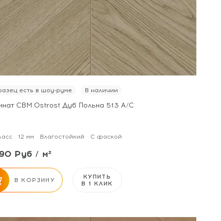
азец есть в шоу-руме
В наличии
инат CBM Ostrost Дуб Польна 513 А/С
ласс
12 мм
Влагостойкий
С фаской
90 Руб / м²
КУПИТЬ
В КОРЗИНУ
В 1 КЛИК