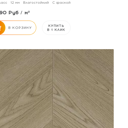
ласс
12 мм
Влагостойкий
С фаской
90 Руб / м²
КУПИТЬ
В КОРЗИНУ
В 1 КЛИК
от 31 м² - скидка 3%;
от 51 м² - скидка 5%.