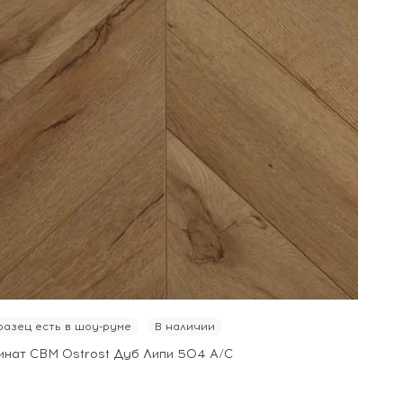
азец есть в шоу-руме
В наличии
инат CBM Ostrost Дуб Липи 504 А/С