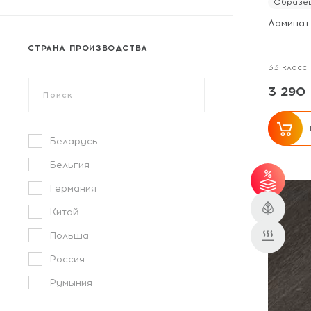
Замковое
Образец
Ламинат
СТРАНА ПРОИЗВОДСТВА
33 класс
3 290 
Беларусь
Бельгия
Германия
от 
Китай
от 
Польша
Россия
Румыния