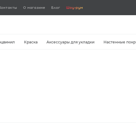
Контакты
О магазине
Блог
Шоу-рум
рцвинил
Краска
Аксессуары для укладки
Настенные покр