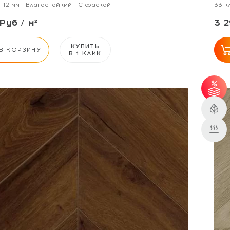
12 мм
Влагостойкий
С фаской
33 к
Руб / м²
3 2
КУПИТЬ
В КОРЗИНУ
В 1 КЛИК
31 м² - скидка 3%;
51 м² - скидка 5%.