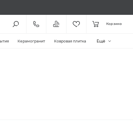
8 (800) 301-61-43
Корзина
КОЛЛ-ЦЕНТР /
ДО 19:00
+7 (495) 118-29-26
ШОУ-РУМ /
ДО 19:00
Ещё
ытия
Керамогранит
Ковровая плитка
ЗАКАЗАТЬ ЗВОНОК
ZAKAZ@MEGAPOLIYA.RU
E-MAIL
Видное, ул. Старо-Нагорная, д.
20 ТЦ «Видное Парк»
ШОУ-РУМ