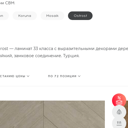
ии CBM:
on
Koruna
Mosaik
Ostrost
rost — ламинат 33 класса с выразительными декорами дерев
ойкий, замковое соединение. Турция.
АСТАНИЮ ЦЕНЫ
ПО 72 ПОЗИЦИИ
31 м² - скидка 3%;
51 м² - скидка 5%.