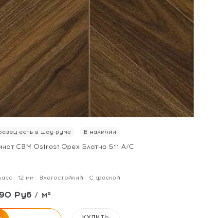
азец есть в шоу-руме
В наличии
инат CBM Ostrost Орех Блатна 511 А/С
ласс
12 мм
Влагостойкий
С фаской
90 Руб / м²
КУПИТЬ