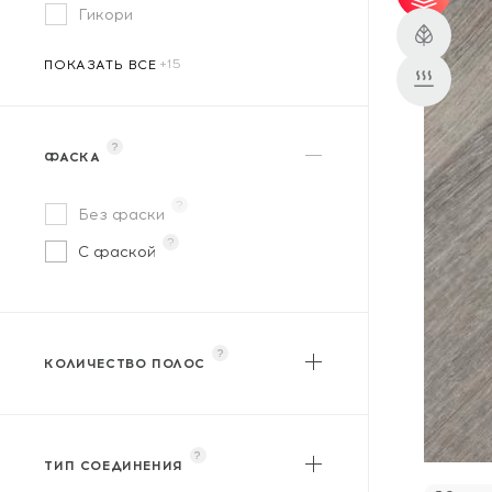
Гикори
от 
WoodStyle
от 
ПОКАЗАТЬ ВСЕ
?
ФАСКА
?
Без фаски
?
С фаской
?
КОЛИЧЕСТВО ПОЛОС
?
Однополосный
?
Двухполосный
?
?
Трехполосный
ТИП СОЕДИНЕНИЯ
?