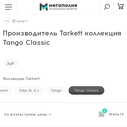
TARKETT
Производитель Tarkett коллекция
Tango Classic
Дуб
Коллекции Tarkett:
mium
Step XL & L
Tango
Tango Classic
1
ФИЛЬТР