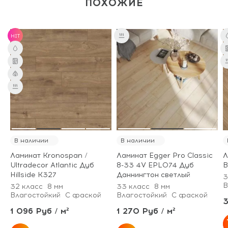
ПОХОЖИЕ
HIT
В наличии
В наличии
Ламинат Kronospan /
Ламинат Egger Pro Classic
Л
Ultradecor Atlantic Дуб
8-33 4V EPL074 Дуб
В
Hillside K327
Даннингтон светлый
3
В
32 класс
8 мм
33 класс
8 мм
Влагостойкий
С фаской
Влагостойкий
С фаской
3
1 096 Руб / м²
1 270 Руб / м²