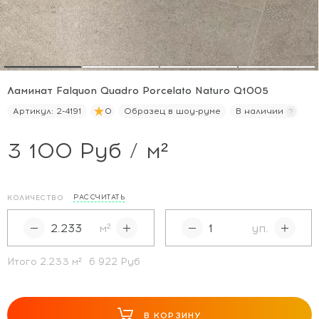
Ламинат Falquon Quadro Porcelato Naturo Q1005
Артикул:
2-4191
0
Образец в шоу-руме
В наличии
3 100 Руб / м²
РАССЧИТАТЬ
КОЛИЧЕСТВО
м²
уп.
Итого
2.233
м²
6 922 Руб
В КОРЗИНУ