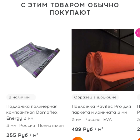
С ЭТИМ ТОВАРОМ ОБЫЧНО
ПОКУПАЮТ
H
В наличии
Образец в шоу-руме
Подложка полимерная
Подложка Pavitec Pro для
П
композитная Domoflex
паркета и ламината 3 мм
P
Energy 3 мм
3 мм
Россия
EVA
3
3 мм
Россия
Полиэтилен
489 Руб / м²
2
255 Руб / м²