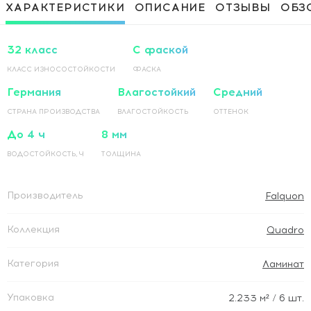
Приклеивание ламинированного
1 500 Руб / м²
ХАРАКТЕРИСТИКИ
ОПИСАНИЕ
ОТЗЫВЫ
ОБЗ
покрытия на основание по прямой
Приклеивание ламинированного
1 500 Руб / м²
покрытия на основание по диагонали
32 класс
С фаской
КЛАСС ИЗНОСОСТОЙКОСТИ
ФАСКА
Германия
Влагостойкий
Средний
СТРАНА ПРОИЗВОДСТВА
ВЛАГОСТОЙКОСТЬ
ОТТЕНОК
До 4 ч
8 мм
ВОДОСТОЙКОСТЬ, Ч
ТОЛЩИНА
Производитель
Falquon
Коллекция
Quadro
Категория
Ламинат
Упаковка
2.233
м²
/ 6 шт.