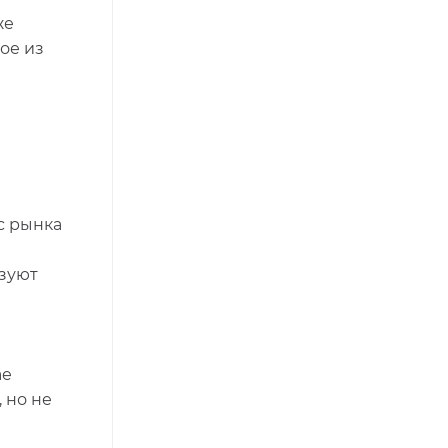
же
ое из
с рынка
азуют
ае
 но не