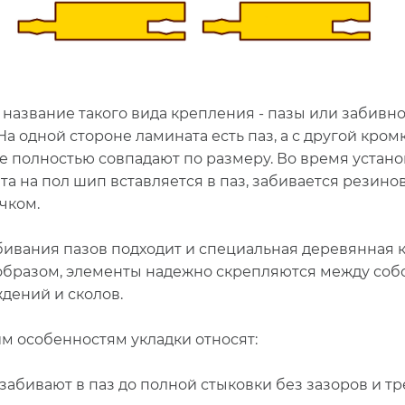
 название такого вида крепления - пазы или забивн
На одной стороне ламината есть паз, а с другой кромк
е полностью совпадают по размеру. Во время устан
та на пол шип вставляется в паз, забивается резин
чком.
бивания пазов подходит и специальная деревянная к
образом, элементы надежно скрепляются между соб
дений и сколов.
им особенностям укладки относят:
забивают в паз до полной стыковки без зазоров и т