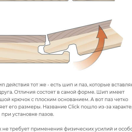
п действия тот же - есть шип и паз, которые вставл
 друга. Отличия состоят в самой форме. Шип имеет
шой крючок с плоским основанием. А вот паз четко
яет его размеры. Название Click пошло из-за характ
 при установке пазов.
 не требует применения физических усилий и особ