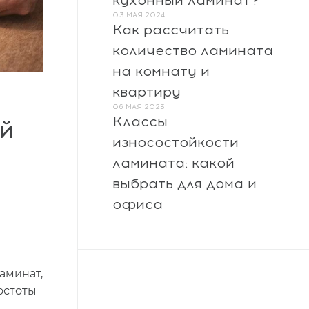
кухонный ламинат?
03 МАЯ 2024
Как рассчитать
количество ламината
на комнату и
квартиру
06 МАЯ 2023
Классы
й
износостойкости
ламината: какой
выбрать для дома и
офиса
аминат,
остоты