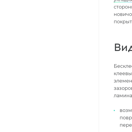
сторон
новичо
покрыт
Ви
Бескле
клеевы
элемен
зазоро
ламина
возм
повр
пере