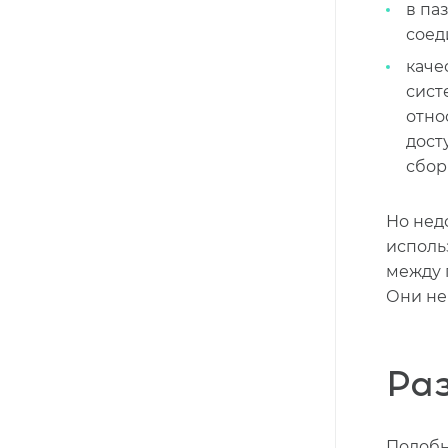
в па
соед
каче
сист
отно
дост
сбор
Но недо
исполь
между 
Они не
Раз
Подобн