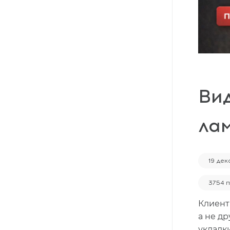
Массивная доска
Террасная доска
Аксессуары для укладки
Настенные покрытия
Отопительное оборудование
Ви
Бренды
лам
Новинки
19 де
По распродаже и скидке
3754 
Популярные товары
Клиент
а не д
укладк