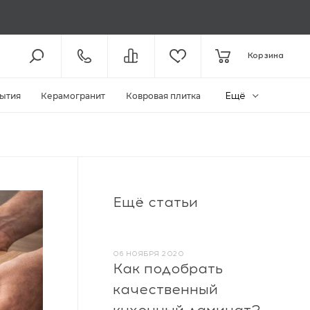
8 (800) 301-61-43
Корзина
КОЛЛ-ЦЕНТР /
С 10:00
+7 (495) 118-29-26
ШОУ-РУМ /
С 10:00
Ещё
ытия
Керамогранит
Ковровая плитка
ЗАКАЗАТЬ ЗВОНОК
ZAKAZ@MEGAPOLIYA.RU
E-MAIL
Видное, ул. Старо-Нагорная, д.
Ещё статьи
20 ТЦ «Видное Парк»
ШОУ-РУМ
06 НОЯБРЯ 2020
Как подобрать
качественный