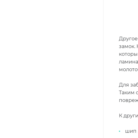
Другое
замок. 
которы
ламина
молото
Для за
Таким 
повреж
К друг
шип 