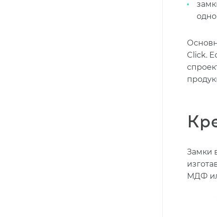
замк
одно
Основн
Click.
спроек
продук
Кр
Замки 
изгота
МДФ ил