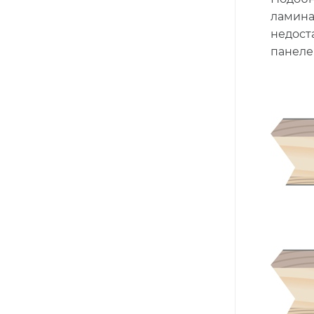
ламина
недост
панеле