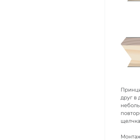
Принци
друг в
неболь
повтор
щелчка
Монтаж