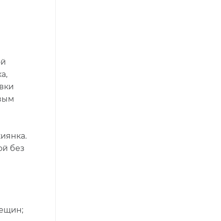
ой
а,
овки
овым
иянка.
ой без
рещин;