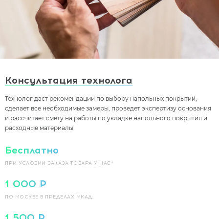
Хранение товаров
Под заказ
Доставка
Консультация технолога
Технолог даст рекомендации по выбору напольных покрытий,
Оплата
сделает все необходимые замеры, проведет экспертизу основания
и рассчитает смету на работы по укладке напольного покрытия и
расходные материалы.
Гарантии
Бесплатно
ПРИ УСЛОВИИ ЗАКАЗА
ТОВАРА У НАС*
1 000 Р
ПО МОСКВЕ В ПРЕДЕЛАХ МКАД
1 500 Р