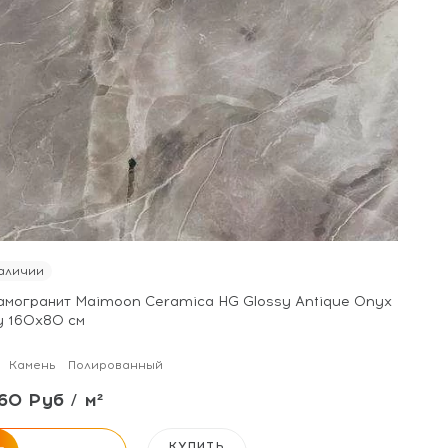
аличии
амогранит Maimoon Ceramica HG Glossy Antique Onyx
y 160x80 см
Камень
Полированный
60 Руб / м²
КУПИТЬ