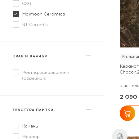
CSG
Maimoon Ceramica
NT Ceramic
КРАЯ И КАЛИБР
В налич
Керамог
Choco 1
Ректифицированный
(обрезной)
9 мм
Ка
2 090 
ТЕКСТУРА ПЛИТКИ
Камень
Мрамор