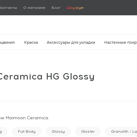
Контакты
О магазине
Блог
Шоу-рум
рцвинил
Краска
Аксессуары для укладки
Настенные покр
eramica HG Glossy
ии Maimoon Ceramica:
g
Full Body
Glossy
Gloster
Granolith / L