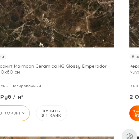
ии
В н
ранит Maimoon Ceramica HG Glossy Emperador
Кер
20х60 см
Nuv
мень
Полированный
9 мм
Руб / м²
2 0
КУПИТЬ
В КОРЗИНУ
В 1 КЛИК