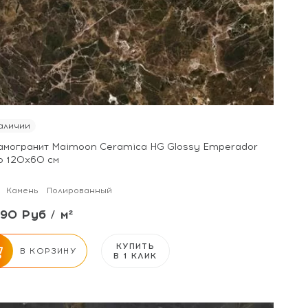
аличии
амогранит Maimoon Ceramica HG Glossy Emperador
o 120х60 см
Камень
Полированный
90 Руб / м²
КУПИТЬ
В КОРЗИНУ
В 1 КЛИК