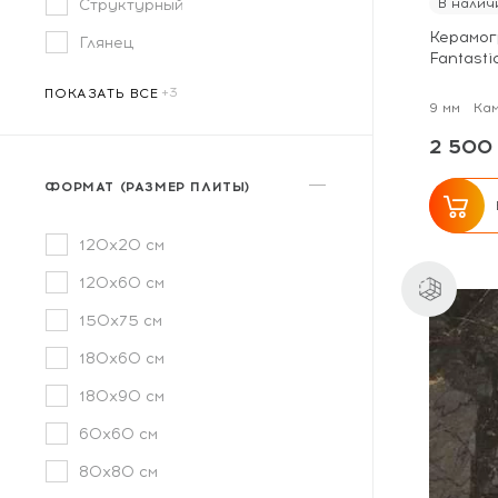
Структурный
В налич
Керамог
Глянец
Fantast
ПОКАЗАТЬ ВСЕ
9 мм
Ка
2 500 
ФОРМАТ (РАЗМЕР ПЛИТЫ)
120x20 см
120x60 см
150x75 см
180x60 см
180x90 см
60x60 см
80x80 см