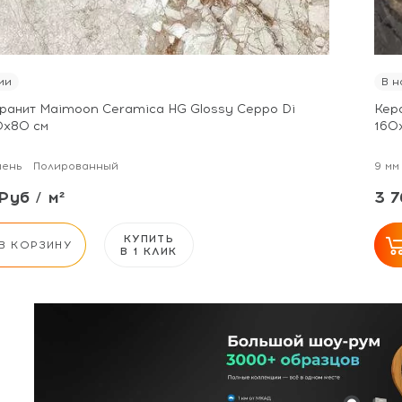
ии
В н
ранит Maimoon Ceramica HG Glossy Ceppo Di
Кер
0х80 см
160
мень
Полированный
9 мм
Руб / м²
3 7
КУПИТЬ
В КОРЗИНУ
В 1 КЛИК