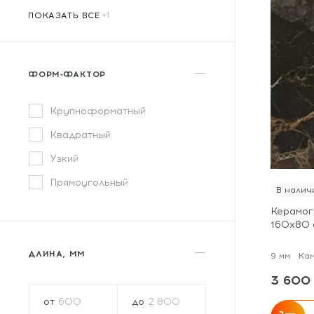
ПОКАЗАТЬ ВСЕ
ФОРМ‑ФАКТОР
Крупноформатный
Квадратный
Узкий
Прямоугольный
В налич
Керамог
160х80 
ДЛИНА, ММ
9 мм
Ка
3 600 
от
до