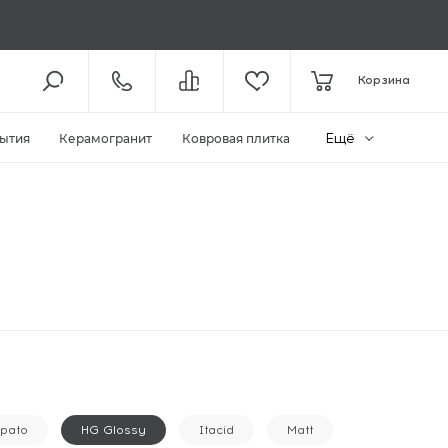
8 (800) 301-61-43
Корзина
КОЛЛ-ЦЕНТР /
ДО 19:00
+7 (495) 118-29-26
ШОУ-РУМ /
ДО 19:00
Ещё
ытия
Керамогранит
Ковровая плитка
ЗАКАЗАТЬ ЗВОНОК
ZAKAZ@MEGAPOLIYA.RU
E-MAIL
Видное, ул. Старо-Нагорная, д.
20 ТЦ «Видное Парк»
ШОУ-РУМ
apato
HG Glossy
Itacid
Matt