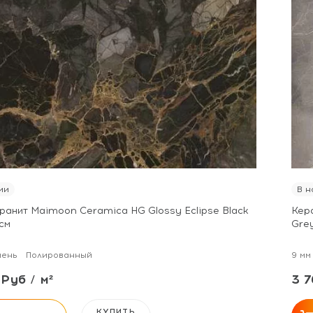
ии
В н
ранит Maimoon Ceramica HG Glossy Eclipse Black
Кер
см
Gre
мень
Полированный
9 мм
Руб / м²
3 7
КУПИТЬ