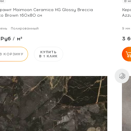
ии
В н
ранит Maimoon Ceramica HG Glossy Breccia
Кер
ico Brown 160x80 см
Azz
мень
Полированный
9 мм
Руб / м²
3 6
КУПИТЬ
В КОРЗИНУ
В 1 КЛИК