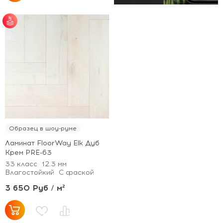
от 25 м² - скидка 7%;
от 51 м² - скидка 10%;
от 101 м² - скидка
12%.
Образец в шоу-руме
Ламинат FloorWay Elk Дуб
Крем PRE-63
33 класс
12.3 мм
Влагостойкий
С фаской
3 650 Руб / м²