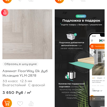
от 25 м² - скидка 7%;
от 51 м² - скидка 10%;
от 101 м² - скидка
12%.
Образец в шоу-руме
Ламинат FloorWay Elk Дуб
Исландия YLM-2878
33 класс
12.3 мм
Влагостойкий
С фаской
3 650 Руб / м²