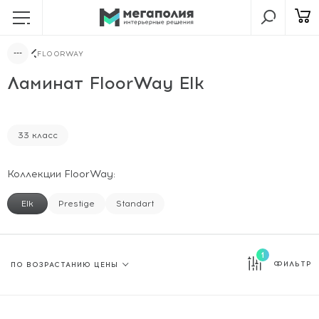
FLOORWAY
Ламинат FloorWay Elk
33 класс
Коллекции FloorWay:
Elk
Prestige
Standart
1
ФИЛЬТР