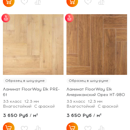
от 25 м² - скидка 7%;
от 25 м² - скидка 7%;
от 51 м² - скидка 10%;
от 51 м² - скидка 10%;
от 101 м² - скидка
от 101 м² - скидка
12%.
12%.
Образец в шоу-руме
Образец в шоу-руме
Ламинат FloorWay Elk PRE-
Ламинат FloorWay Elk
61
Американский Орех HT-980
33 класс
12.3 мм
33 класс
12.3 мм
Влагостойкий
С фаской
Влагостойкий
С фаской
3 650 Руб / м²
3 650 Руб / м²