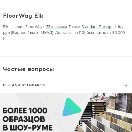
FloorWay Elk
Elk — серия FloorWay с
33 классом
. Также:
Standart
,
Prestige
. Шоу-
рум (Видное, 1 км от МКАД). Доставка по РФ, бесплатно от 80 000
₽.
Частые вопросы
ELK ИЛИ STANDART?
Elk — улучшенные декоры.
Standart
— базовая линейка, доступнее
по цене.