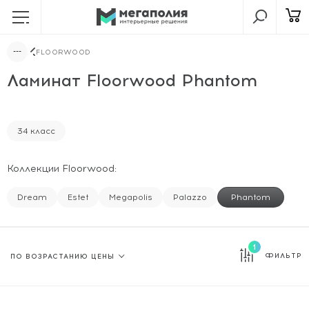
FLOORWOOD
Ламинат Floorwood Phantom
34 класс
Коллекции Floorwood:
Dream
Estet
Megapolis
Palazzo
Phantom
1
ФИЛЬТР