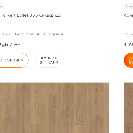
аз
Под
Tarkett Ballet 833 Сильфида
Лами
8 мм
Влагостойкий
С фаской
33 к
Руб / м²
1 7
КУПИТЬ
В КОРЗИНУ
В 1 КЛИК