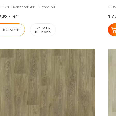
8 мм
Влагостойкий
С фаской
33 к
Руб / м²
1 7
КУПИТЬ
В КОРЗИНУ
В 1 КЛИК