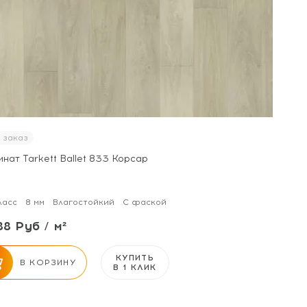
 заказ
нат Tarkett Ballet 833 Корсар
ласс
8 мм
Влагостойкий
С фаской
88 Руб / м²
КУПИТЬ
В КОРЗИНУ
В 1 КЛИК