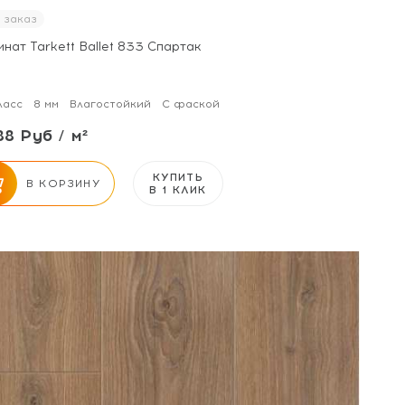
 заказ
нат Tarkett Ballet 833 Спартак
ласс
8 мм
Влагостойкий
С фаской
88 Руб / м²
КУПИТЬ
В КОРЗИНУ
В 1 КЛИК