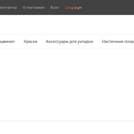
Контакты
О магазине
Блог
Шоу-рум
рцвинил
Краска
Аксессуары для укладки
Настенные покр