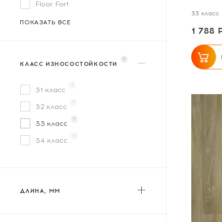
Floor Fort
33 класс
Flooreo
ПОКАЗАТЬ ВСЕ
1 788 
FloorWay
Floorwood
?
КЛАСС ИЗНОСОСТОЙКОСТИ
Homflor
?
Icon Floor
31 класс
?
Kastamonu
32 класс
?
Kronopol
33 класс
?
Kronospan / Ultrafloor
34 класс
Kronotex
KronParket
Laminext
ДЛИНА, ММ
Lamiwood
от
до