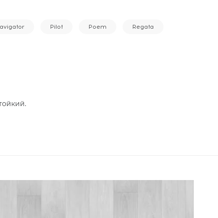
avigator
Pilot
Poem
Regata
тойкий.