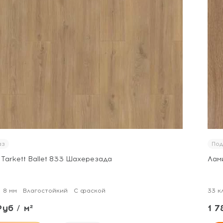
аз
Под
 Tarkett Ballet 833 Шахерезада
Лами
8 мм
Влагостойкий
С фаской
33 к
Руб / м²
1 7