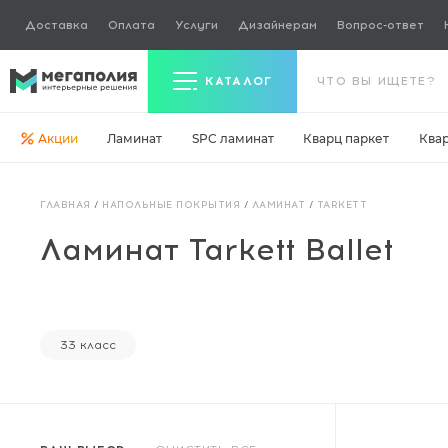
Доставка
Оплата
Услуги
Дизайнерам
Вопрос-ответ
КАТАЛОГ
Акции
Ламинат
SPC ламинат
Кварц паркет
Ква
Керамогранит
ГЛАВНАЯ
/
НАПОЛЬНЫЕ ПОКРЫТИЯ
/
ЛАМИНАТ
/
TARKETT
Ламинат
Ламинат Tarkett Ballet
Кварц паркет
Кварцвинил
Ковровая плитка
33 класс
Паркетная доска
Инженерная доска