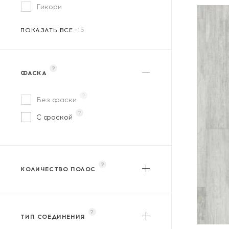
Гикори
WoodStyle
ПОКАЗАТЬ ВСЕ
?
ФАСКА
?
Без фаски
?
С фаской
?
КОЛИЧЕСТВО ПОЛОС
?
Однополосный
?
Двухполосный
?
?
Трехполосный
ТИП СОЕДИНЕНИЯ
?