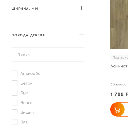
My Floor
ШИРИНА, ММ
MY STEP
Norland
от
до
Parador
ПОРОДА ДЕРЕВА
Peli
Planker
Под зак
Sommer
Ламинат 
Swiss Krono
Андироба
Tarkett
Бетон
33 класс
Ter Hurne
Бук
1 788 
Timber
Венге
Tulesna
Вишня
Varioclic
Вяз
Westerhof