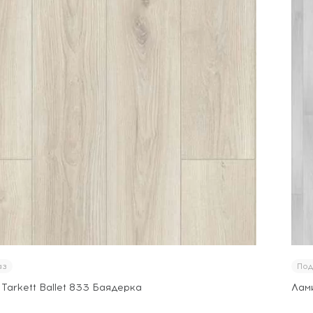
аз
Под
Tarkett Ballet 833 Баядерка
Лами