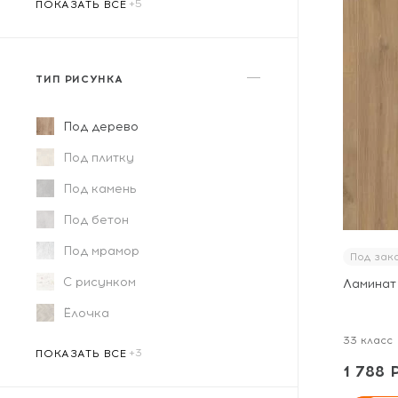
ПОКАЗАТЬ ВСЕ
ТИП РИСУНКА
Под дерево
Под плитку
Под камень
Под бетон
Под мрамор
Под зак
С рисунком
Ламинат
Ёлочка
33 класс
Под художественный паркет
Дизайнерский
Квадратный
ПОКАЗАТЬ ВСЕ
1 788 