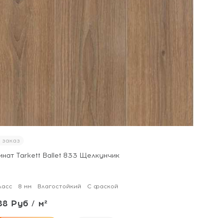
 заказ
нат Tarkett Ballet 833 Щелкунчик
ласс
8 мм
Влагостойкий
С фаской
88 Руб / м²