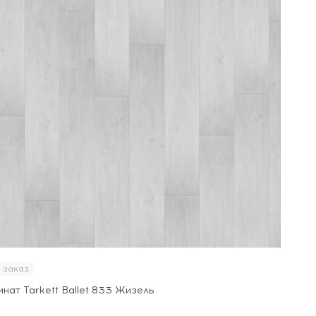
 заказ
нат Tarkett Ballet 833 Жизель