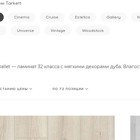
и Tarkett:
Cinema
Cruise
Estetica
Gallery
N
y
Universe
Vintage
Woodstock
Ballet — ламинат 32 класса с мягкими декорами дуба. Влагос
АСТАНИЮ ЦЕНЫ
ПО 72 ПОЗИЦИИ