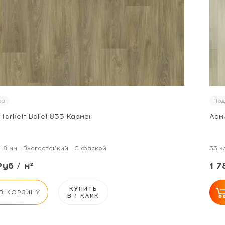
аз
Под
Tarkett Ballet 833 Кармен
Лами
8 мм
Влагостойкий
С фаской
33 к
Руб / м²
1 7
КУПИТЬ
В КОРЗИНУ
В 1 КЛИК