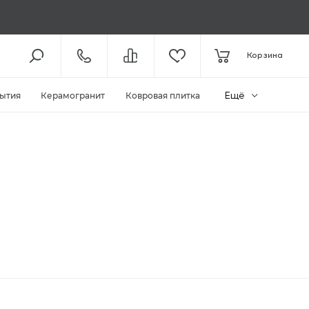
8 (800) 301-61-43
Корзина
КОЛЛ-ЦЕНТР /
ДО 19:00
+7 (495) 118-29-26
ШОУ-РУМ /
ДО 19:00
Ещё
ытия
Керамогранит
Ковровая плитка
ЗАКАЗАТЬ ЗВОНОК
ZAKAZ@MEGAPOLIYA.RU
E-MAIL
Видное, ул. Старо-Нагорная, д.
20 ТЦ «Видное Парк»
ШОУ-РУМ