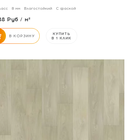
ласс
8 мм
Влагостойкий
С фаской
88 Руб / м²
КУПИТЬ
В КОРЗИНУ
В 1 КЛИК