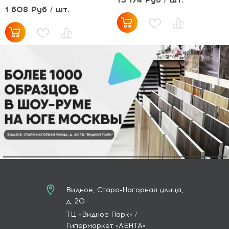
1 608 Руб / шт.
Видное, Старо-Нагорная улица,
д. 20
ТЦ «Видное Парк» /
Гипермаркет «ЛЕНТА»