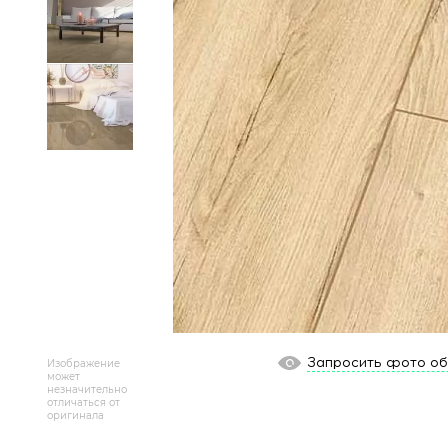
Массивная доска
Террасная доска
Аксессуары для укладки
Настенные покрытия
Отопительное оборудование
Бренды
Новинки
По распродаже и скидке
Запросить фото о
Изображение
может
незначительно
Популярные товары
отличаться от
оригинала