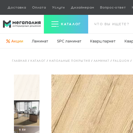
Доставка
Оплата
Услуги
Дизайнерам
Вопрос-ответ
КАТАЛОГ
Акции
Ламинат
SPC ламинат
Кварц паркет
Ква
Керамогранит
ГЛАВНАЯ
/
КАТАЛОГ
/
НАПОЛЬНЫЕ ПОКРЫТИЯ
/
ЛАМИНАТ
/
FALQUON
/
Ламинат
Кварц паркет
Кварцвинил
Ковровая плитка
Паркетная доска
Инженерная доска