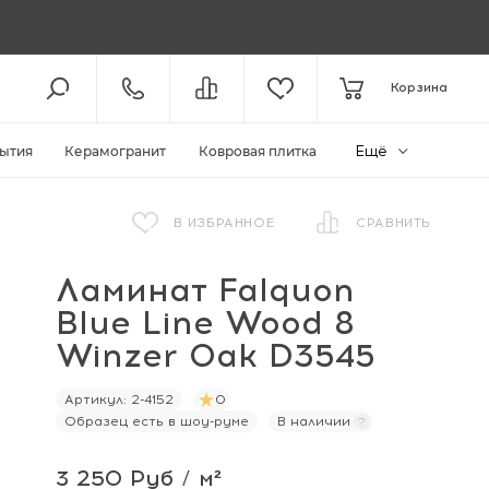
8 (800) 301-61-43
Корзина
КОЛЛ-ЦЕНТР /
ДО 19:00
+7 (495) 118-29-26
ШОУ-РУМ /
ДО 19:00
Ещё
ытия
Керамогранит
Ковровая плитка
ЗАКАЗАТЬ ЗВОНОК
В ИЗБРАННОЕ
СРАВНИТЬ
Ламинат Falquon
ZAKAZ@MEGAPOLIYA.RU
E-MAIL
Blue Line Wood 8
Видное, ул. Старо-Нагорная, д.
20 ТЦ «Видное Парк»
Winzer Oak D3545
ШОУ-РУМ
Артикул:
2-4152
0
Образец есть в шоу-руме
В наличии
3 250 Руб / м²
И