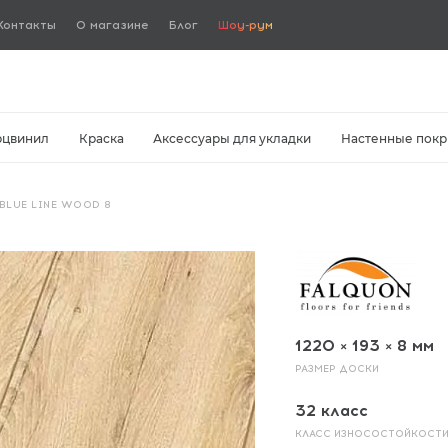
Контакты
О магазине
Блог
Шоу-рум
рцвинил
Краска
Аксессуары для укладки
Настенные покр
BLUE LINE WOOD 8
1220 × 193 × 8 мм
РАЗМЕР ДОСКИ
32 класс
КЛАСС ИЗНОСОСТОЙКОСТ