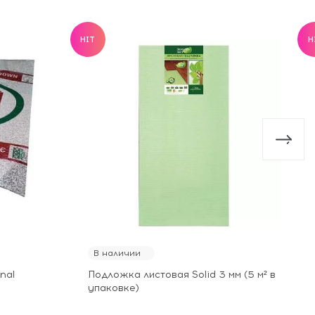
HIT
H
В наличии
nal
Подложка листовая Solid 3 мм (5 м² в
упаковке)