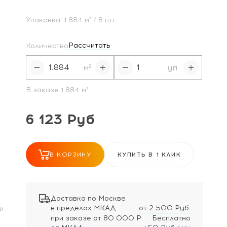
Упаковка:
1.884
м²
/ 8 шт.
Рассчитать
Количество
м²
уп.
В заказе
1.884
м²
6 123 Руб
В КОРЗИНУ
КУПИТЬ В 1 КЛИК
Доставка по Москве
в пределах МКАД
от 2 500 Руб.
И
при заказе
от 80 000 Р
Бесплатно