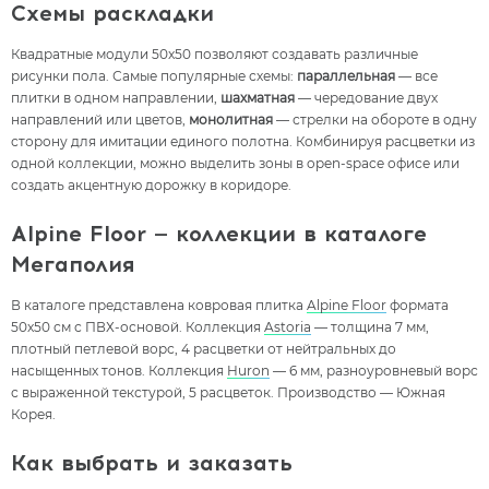
Схемы раскладки
Квадратные модули 50x50 позволяют создавать различные
рисунки пола. Самые популярные схемы:
параллельная
— все
плитки в одном направлении,
шахматная
— чередование двух
направлений или цветов,
монолитная
— стрелки на обороте в одну
сторону для имитации единого полотна. Комбинируя расцветки из
одной коллекции, можно выделить зоны в open-space офисе или
создать акцентную дорожку в коридоре.
Alpine Floor — коллекции в каталоге
Мегаполия
В каталоге представлена ковровая плитка
Alpine Floor
формата
50x50 см с ПВХ-основой. Коллекция
Astoria
— толщина 7 мм,
плотный петлевой ворс, 4 расцветки от нейтральных до
насыщенных тонов. Коллекция
Huron
— 6 мм, разноуровневый ворс
с выраженной текстурой, 5 расцветок. Производство — Южная
Корея.
Как выбрать и заказать