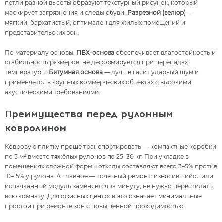
петли разной высоты образуют текстурный рисунок, который
маскирует загрязнения и следы обуви.
Разрезной (велюр)
—
мягкий, бархатистый, оптимален для жилых помещений и
представительских зон.
По материалу основы:
ПВХ-основа
обеспечивает влагостойкость и
стабильность размеров, не деформируется при перепадах
температуры.
Битумная основа
— лучше гасит ударный шум и
применяется в крупных коммерческих объектах с высокими
акустическими требованиями.
Преимущества перед рулонным
ковролином
Ковровую плитку проще транспортировать — компактные коробки
по 5 м² вместо тяжёлых рулонов по 25–30 кг. При укладке в
помещениях сложной формы отходы составляют всего 3–5% против
10–15% у рулона. А главное — точечный ремонт: износившийся или
испачканный модуль заменяется за минуту, не нужно перестилать
всю комнату. Для офисных центров это означает минимальные
простои при ремонте зон с повышенной проходимостью.