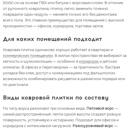
50x50 см на основе ПВХ или битума с ворсовым слоем. В отличие
от рулонного ковролина, плитку легко заменить точечно:
повредили один модуль — меняете только его без демонтажа
всего пола. Это главное преимущество для помещений с высокой
проходимостью — офисов, коридоров, торговых залов.
Для каких помещений подходит
Ковровая плитка одинаково хорошо работает в квартирах и
коммерческих помещениях
. В жилых пространствах её выбирают за
мягкость и шумоизоляцию — особенно в
коридорах
и детских
комнатах. В офисах и переговорных — за практичность: быстрая
укладка без клея, доступ к коммуникациям под фальшполом,
возможность комбинировать расцветки в шахматном порядке или
по диагонали.
Виды ковровой плитки по составу
По типу ворса различают три основных вида.
Петлевой ворс
—
самый распространённый: петли одной высоты создают ровную
поверхность, устойчивую к истиранию. Подходит для офисов и
коридоров с интенсивной нагрузкой.
Разноуровневый ворс
—