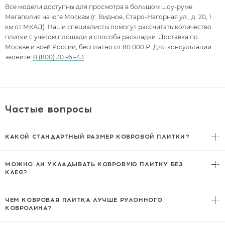
Все модели доступны для просмотра в большом шоу-руме
Мегаполия на юге Москвы (г. Видное, Старо-Нагорная ул., д. 20, 1
км от МКАД). Наши специалисты помогут рассчитать количество
плитки с учётом площади и способа раскладки. Доставка по
Москве и всей России, бесплатно от 80 000 ₽. Для консультации
звоните:
8 (800) 301-61-43
.
Частые вопросы
КАКОЙ СТАНДАРТНЫЙ РАЗМЕР КОВРОВОЙ ПЛИТКИ?
Стандартный формат — 50x50 см (500x500 мм). Это самый
распространённый размер, который используется в большинстве
МОЖНО ЛИ УКЛАДЫВАТЬ КОВРОВУЮ ПЛИТКУ БЕЗ
коммерческих и жилых проектов. Также встречается формат 25x100
КЛЕЯ?
см (плашки), но в каталоге Мегаполия представлена плитка
Да, ковровую плитку на ПВХ-основе можно укладывать свободно
именно 50x50.
— модули фиксируются собственным весом и трением. Для
ЧЕМ КОВРОВАЯ ПЛИТКА ЛУЧШЕ РУЛОННОГО
помещений с высокой проходимостью рекомендуется точечная
КОВРОЛИНА?
фиксация двусторонним скотчем или специальным клеем.
Главные преимущества: точечная замена повреждённых модулей,