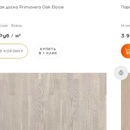
ая доска Primavera Oak Eloise
Пар
ссия
Ясень
14 мм
Руб / м²
3 9
КУПИТЬ
В КОРЗИНУ
В 1 КЛИК