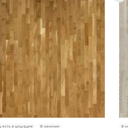
 есть в шоу-руме
В наличии
В н