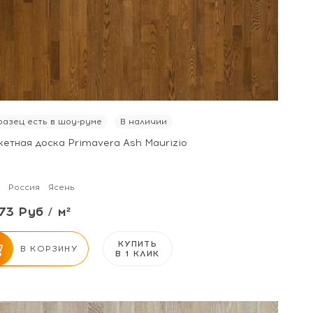
азец есть в шоу-руме
В наличии
кетная доска Primavera Ash Maurizio
Россия
Ясень
73 Руб / м²
КУПИТЬ
В КОРЗИНУ
В 1 КЛИК