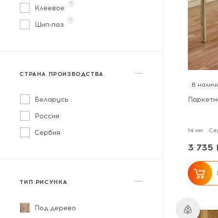
?
Клеевое
?
Шип-паз
СТРАНА ПРОИЗВОДСТВА
В налич
Беларусь
Паркетн
Россия
14 мм
Се
Сербия
3 735 
ТИП РИСУНКА
Под дерево