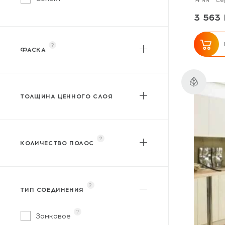
14 мм
Се
3 563 
?
ФАСКА
?
Без фаски
?
С фаской
ТОЛЩИНА ЦЕННОГО СЛОЯ
от
до
?
КОЛИЧЕСТВО ПОЛОС
?
Однополосный
?
Трехполосный
?
ТИП СОЕДИНЕНИЯ
?
Замковое