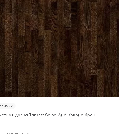
аличии
кетная доска Tarkett Salsa Дуб Кокоуа браш