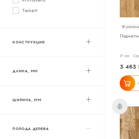
Primavera
Tarkett
В налич
Паркетн
КОНСТРУКЦИЯ
Двухслойная
17 мм
Се
Трехслойная
3 463 
ДЛИНА, ММ
от
до
ШИРИНА, ММ
от
до
ПОРОДА ДЕРЕВА