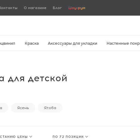
Контакты
О магазине
Блог
Шоу-рум
рцвинил
Краска
Аксессуары для укладки
Настенные покр
а для детской
а
Ясень
Ятоба
АСТАНИЮ ЦЕНЫ
ПО 72 ПОЗИЦИИ