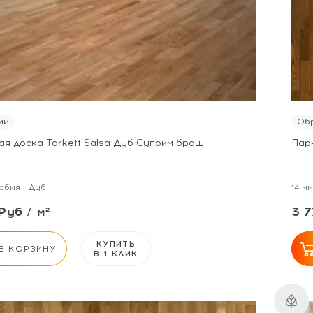
ии
Обр
ая доска Tarkett Salsa Дуб Суприм браш
Пар
рбия
Дуб
14 мм
Руб / м²
3 7
КУПИТЬ
В КОРЗИНУ
В 1 КЛИК