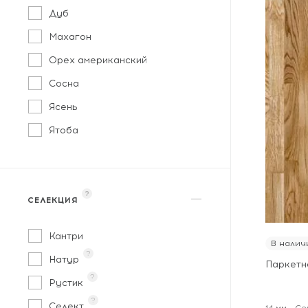
Дуб
Махагон
Орех американский
Сосна
Ясень
Ятоба
?
СЕЛЕКЦИЯ
Кантри
В налич
?
Натур
Паркетн
?
Рустик
?
Селект