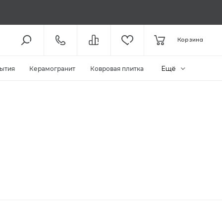
8 (800) 301-61-43
Корзина
КОЛЛ-ЦЕНТР /
С 10:00
+7 (495) 118-29-26
ШОУ-РУМ /
С 10:00
Ещё
ытия
Керамогранит
Ковровая плитка
ЗАКАЗАТЬ ЗВОНОК
ZAKAZ@MEGAPOLIYA.RU
E-MAIL
Видное, ул. Старо-Нагорная, д.
20 ТЦ «Видное Парк»
ШОУ-РУМ