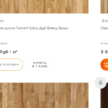
ии
В н
ая доска Tarkett Salsa Дуб Вивид Браш
Пар
рбия
14 мм
Руб / м²
3 5
КУПИТЬ
В КОРЗИНУ
В 1 КЛИК