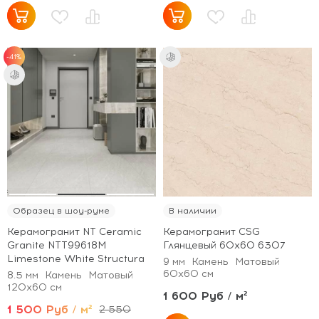
-41%
Образец в шоу-руме
В наличии
Керамогранит NT Ceramic
Керамогранит CSG
Granite NTT99618M
Глянцевый 60x60 6307
Limestone White Structura
9 мм
Камень
Матовый
60x60 см
8.5 мм
Камень
Матовый
120x60 см
1 600 Руб / м²
1 500 Руб / м²
2 550