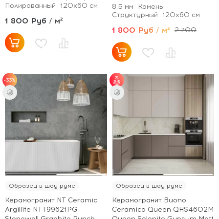
Полированный
120x60 см
8.5 мм
Камень
Структурный
120x60 см
1 800 Руб / м²
1 800 Руб / м²
2 700
-33%
от 35 м² - скидка 5%;
от 70 м² - скидка
10%.
Образец в шоу-руме
Образец в шоу-руме
Керамогранит NT Ceramic
Керамогранит Buono
Argillite NTT99621PG
Ceramica Queen QHS4602M
Stonewall Graphite Punch
Queen Selenite Gypsum Matt