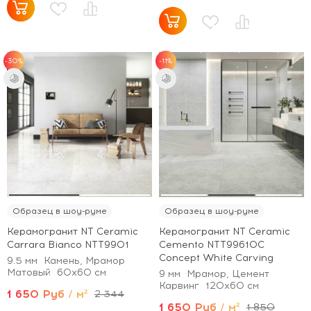
-30%
-11%
Образец в шоу-руме
Образец в шоу-руме
Керамогранит NT Ceramic
Керамогранит NT Ceramic
Carrara Bianco NTT9901
Cemento NTT99610С
Concept White Carving
9.5 мм
Камень, Мрамор
Матовый
60x60 см
9 мм
Мрамор, Цемент
Карвинг
120x60 см
1 650 Руб / м²
2 344
1 650 Руб / м²
1 850