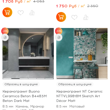
1 706 Руб / м²
4 053
1 750 Руб / м²
2 350
-26%
-33%
Образец в шоу-руме
Образец в шоу-руме
Керамогранит Buono
Керамогранит NT Ceramic
Ceramica Beton B4483M
NTTVL99818M Sketch Art
Beton Dark Mat
Décor Matt
8.5 мм
Камень, Мрамор
8.5 мм
Матовый