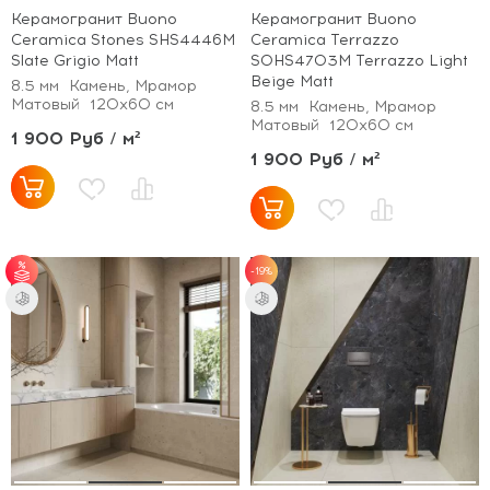
Керамогранит Buono
Керамогранит Buono
Ceramica Stones SHS4446M
Ceramica Terrazzo
Slate Grigio Matt
SOHS4703M Terrazzo Light
Beige Matt
8.5 мм
Камень, Мрамор
Матовый
120x60 см
8.5 мм
Камень, Мрамор
Матовый
120x60 см
1 900 Руб / м²
1 900 Руб / м²
-19%
от 35 м² - скидка 5%;
от 70 м² - скидка
10%.