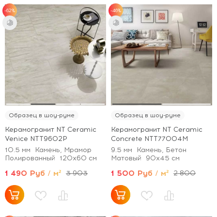
-62%
-46%
Образец в шоу-руме
Образец в шоу-руме
Керамогранит NT Ceramic
Керамогранит NT Ceramic
Venice NTT9602P
Concrete NTT77004M
10.5 мм
Камень, Мрамор
9.5 мм
Камень, Бетон
Полированный
120x60 см
Матовый
90x45 см
1 490 Руб / м²
1 500 Руб / м²
3 903
2 800