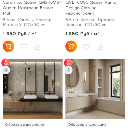
Ceramica Queen QHS4605M
QVL4609C Queen Rania
Queen Maxima in Brown
Design Carving
Matt
керамогранит
8.5 мм
Камень, Мрамор
8.5 мм
Камень, Мрамор
Матовый
120x60 см
Карвинг
120x60 см
1 850 Руб / м²
1 850 Руб / м²
от 35 м² - скидка 5%;
от 35 м² - скидка 5%;
от 70 м² - скидка
от 70 м² - скидка
10%.
10%.
Образец в шоу-руме
Образец в шоу-руме