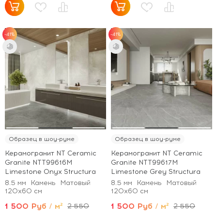
-41%
-41%
Образец в шоу-руме
Образец в шоу-руме
Керамогранит NT Ceramic
Керамогранит NT Ceramic
Granite NTT99616M
Granite NTT99617M
Limestone Onyx Structura
Limestone Grey Structura
8.5 мм
Камень
Матовый
8.5 мм
Камень
Матовый
120x60 см
120x60 см
1 500 Руб / м²
1 500 Руб / м²
2 550
2 550