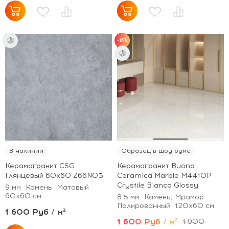
-16%
В наличии
Образец в шоу-руме
Керамогранит CSG
Керамогранит Buono
Глянцевый 60x60 Z66N03
Ceramica Marble M4410P
Crystile Bianco Glossy
9 мм
Камень
Матовый
60x60 см
8.5 мм
Камень, Мрамор
Полированный
120x60 см
1 600 Руб / м²
1 600 Руб / м²
1 900