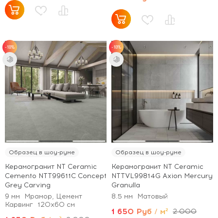
-18%
-18%
Образец в шоу-руме
Образец в шоу-руме
Керамогранит NT Ceramic
Керамогранит NT Ceramic
Cemento NTT99611С Concept
NTTVL99814G Axion Mercury
Grey Carving
Granulla
9 мм
Мрамор, Цемент
8.5 мм
Матовый
Карвинг
120x60 см
1 650 Руб / м²
2 000