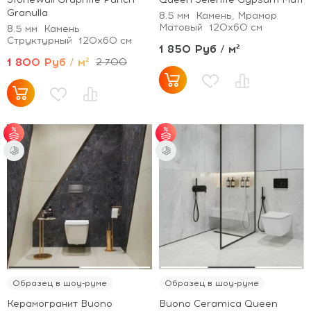
Granulla
8.5 мм
Камень, Мрамор
Матовый
120x60 см
8.5 мм
Камень
Структурный
120x60 см
1 850 Руб / м²
1 800 Руб / м²
2 700
от 35 м² - скидка 5%;
от 35 м² - скидка 5%;
от 70 м² - скидка
от 70 м² - скидка
10%.
10%.
Образец в шоу-руме
Образец в шоу-руме
Керамогранит Buono
Buono Ceramica Queen