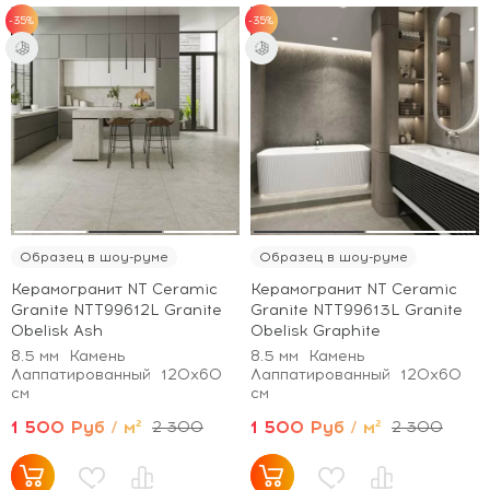
-35%
-35%
Образец в шоу-руме
Образец в шоу-руме
Керамогранит NT Ceramic
Керамогранит NT Ceramic
Granite NTT99612L Granite
Granite NTT99613L Granite
Obelisk Ash
Obelisk Graphite
8.5 мм
Камень
8.5 мм
Камень
Лаппатированный
120x60
Лаппатированный
120x60
см
см
1 500 Руб / м²
1 500 Руб / м²
2 300
2 300