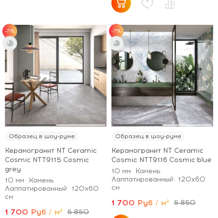
-71%
-71%
Образец в шоу-руме
Образец в шоу-руме
Керамогранит NT Ceramic
Керамогранит NT Ceramic
Cosmic NTT9115 Cosmic
Cosmic NTT9116 Cosmic blue
grey
10 мм
Камень
Лаппатированный
120x60
10 мм
Камень
см
Лаппатированный
120x60
см
1 700 Руб / м²
5 850
1 700 Руб / м²
5 850