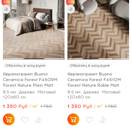
-23%
-23%
Образец в шоу-руме
Образец в шоу-руме
Керамогранит Buono
Керамогранит Buono
Ceramica Forest F4509M
Ceramica Forest F4510M
Forest Nature Plain Matt
Forest Nature Roble Matt
8.5 мм
Дерево
Матовый
8.5 мм
Дерево
Матовый
120x60 см
120x60 см
1 350 Руб / м²
1 350 Руб / м²
1 750
1 750