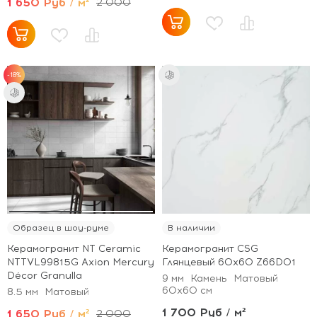
1 650 Руб / м²
2 000
-18%
Образец в шоу-руме
В наличии
Керамогранит NT Ceramic
Керамогранит CSG
NTTVL99815G Axion Mercury
Глянцевый 60x60 Z66D01
Décor Granulla
9 мм
Камень
Матовый
60x60 см
8.5 мм
Матовый
1 700 Руб / м²
1 650 Руб / м²
2 000