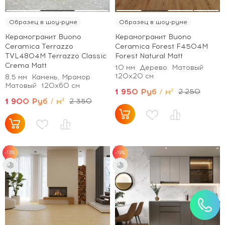
Образец в шоу-руме
Образец в шоу-руме
Керамогранит Buono
Керамогранит Buono
Ceramica Terrazzo
Ceramica Forest F4504M
TVL4804M Terrazzo Classic
Forest Natural Matt
Crema Matt
10 мм
Дерево
Матовый
120x20 см
8.5 мм
Камень, Мрамор
Матовый
120x60 см
1 950 Руб / м²
2 250
1 900 Руб / м²
2 350
-13%
-19%