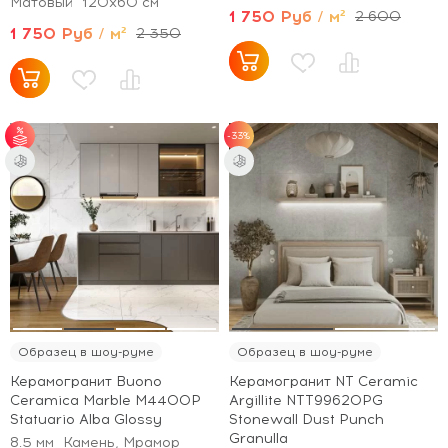
Матовый
120x60 см
1 750 Руб / м²
2 600
1 750 Руб / м²
2 350
-33%
от 35 м² - скидка 5%;
от 70 м² - скидка
10%.
Образец в шоу-руме
Образец в шоу-руме
Керамогранит Buono
Керамогранит NT Ceramic
Ceramica Marble M4400P
Argillite NTT99620PG
Statuario Alba Glossy
Stonewall Dust Punch
Granulla
8.5 мм
Камень, Мрамор