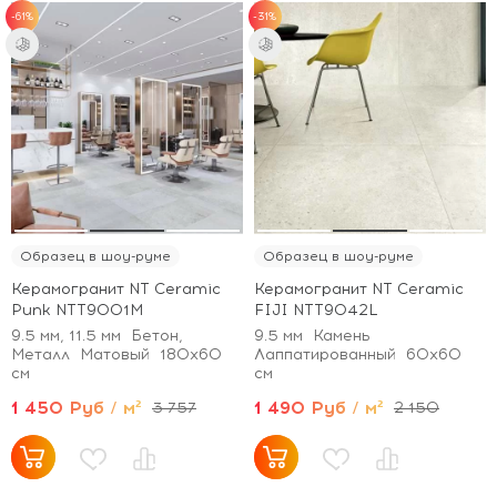
-61%
-31%
Образец в шоу-руме
Образец в шоу-руме
Керамогранит NT Ceramic
Керамогранит NT Ceramic
Punk NTT9001M
FIJI NTT9042L
9.5 мм, 11.5 мм
Бетон,
9.5 мм
Камень
Металл
Матовый
180x60
Лаппатированный
60x60
см
см
1 450 Руб / м²
1 490 Руб / м²
3 757
2 150