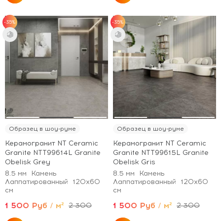
-35%
-35%
Образец в шоу-руме
Образец в шоу-руме
Керамогранит NT Ceramic
Керамогранит NT Ceramic
Granite NTT99614L Granite
Granite NTT99615L Granite
Obelisk Grey
Obelisk Gris
8.5 мм
Камень
8.5 мм
Камень
Лаппатированный
120x60
Лаппатированный
120x60
см
см
1 500 Руб / м²
1 500 Руб / м²
2 300
2 300