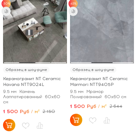
-30%
-43%
Образец в шоу-руме
Образец в шоу-руме
Керамогранит NT Ceramic
Керамогранит NT Ceramic
Havana NTT9024L
Marmori NTT9405P
9.5 мм
Камень
9.5 мм
Мрамор
Лаппатированный
60x60
Полированный
60x60 см
см
1 500 Руб / м²
2 644
1 500 Руб / м²
2 150