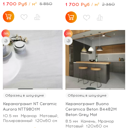
1 700 Руб / м²
5 850
1 700 Руб / м²
2 350
-58%
-26%
Образец в шоу-руме
Образец в шоу-руме
Керамогранит NT Ceramic
Керамогранит Buono
Aurora NTT9801M
Ceramica Beton B4482M
Beton Grey Mat
10.5 мм
Мрамор
Матовый,
Полированный
120x60 см
8.5 мм
Камень, Мрамор
Матовый
120x60 см