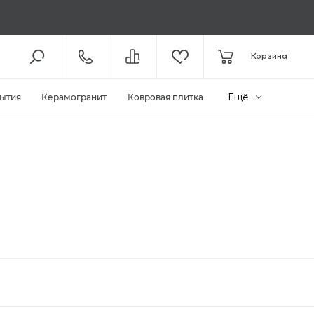
8 (800) 301-61-43
Корзина
КОЛЛ-ЦЕНТР /
С 10:00
+7 (495) 118-29-26
ШОУ-РУМ /
С 10:00
Ещё
ытия
Керамогранит
Ковровая плитка
ЗАКАЗАТЬ ЗВОНОК
ZAKAZ@MEGAPOLIYA.RU
E-MAIL
Видное, ул. Старо-Нагорная, д.
20 ТЦ «Видное Парк»
ШОУ-РУМ