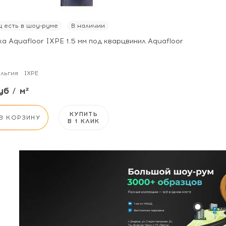
 есть в шоу-руме
В наличии
 Aquafloor IXPE 1.5 мм под кварцвинил Aquafloor
льгия
IXPE
б / м²
КУПИТЬ
В КОРЗИНУ
В 1 КЛИК