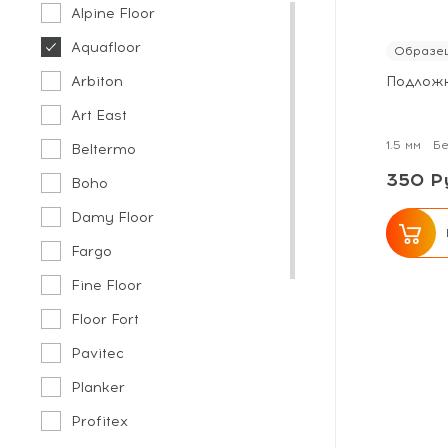
Alpine Floor
Aquafloor
Образец
Arbiton
Подложка
Art East
1.5 мм
Бе
Beltermo
350 Ру
Boho
Damy Floor
Fargo
Fine Floor
Floor Fort
Pavitec
Planker
Profitex