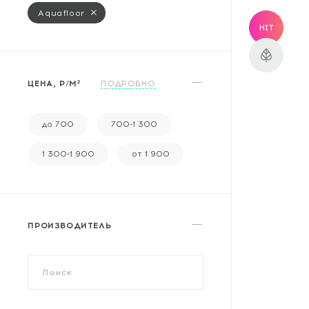
Массивная доска
Aquafloor
HIT
Террасная доска
Аксессуары для укладки
ЦЕНА, Р/М²
ПОДРОБНО
Настенные покрытия
Отопительное оборудование
до 700
700-1 300
Бренды
1 300-1 900
от 1 900
Новинки
ПРОИЗВОДИТЕЛЬ
По распродаже и скидке
Популярные товары