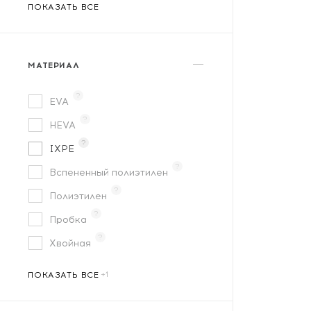
SKALLA
ПОКАЗАТЬ ВСЕ
Solid
Steico
МАТЕРИАЛ
Tuplex
?
Union
EVA
?
Uniplex
HEVA
?
Vinylbase
IXPE
?
Вспененный полиэтилен
?
Полиэтилен
?
Пробка
?
Хвойная
?
ПОКАЗАТЬ ВСЕ