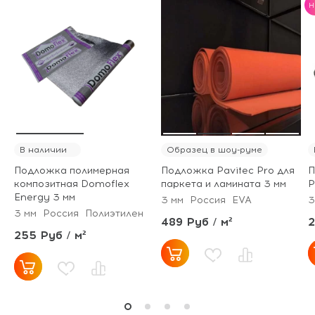
H
В наличии
Образец в шоу-руме
Подложка полимерная
Подложка Pavitec Pro для
П
композитная Domoflex
паркета и ламината 3 мм
P
Energy 3 мм
3 мм
Россия
EVA
3
3 мм
Россия
Полиэтилен
489 Руб / м²
2
255 Руб / м²