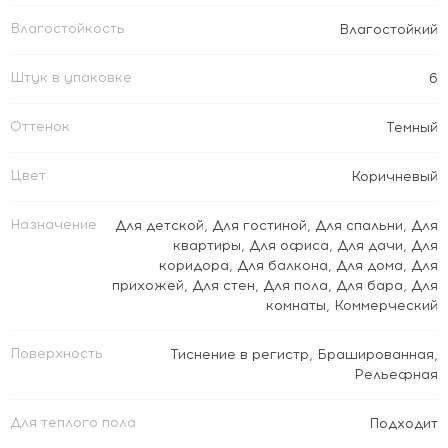
Влагостойкость
Влагостойкий
Штук в упаковке
6
Оттенок
Темный
Цвет
Коричневый
Назначение
Для детской
,
Для гостиной
,
Для спальни
,
Для
квартиры
,
Для офиса
,
Для дачи
,
Для
коридора
,
Для балкона
,
Для дома
,
Для
прихожей
,
Для стен
,
Для пола
,
Для бара
,
Для
комнаты
,
Коммерческий
Поверхность
Тиснение в регистр
,
Брашированная
,
Рельефная
Для теплого пола
Подходит