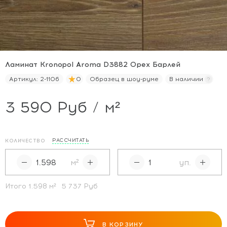
Ламинат Kronopol Aroma D3882 Орех Барлей
Артикул:
2-1106
0
Образец в шоу-руме
В наличии
3 590 Руб / м²
РАССЧИТАТЬ
КОЛИЧЕСТВО
м²
уп.
Итого
1.598
м²
5 737 Руб
В КОРЗИНУ