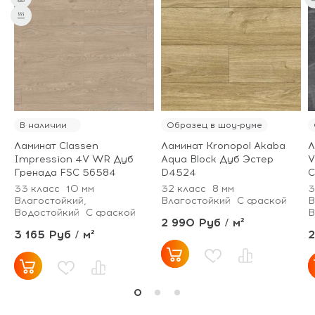
В наличии
Образец в шоу-руме
Ламинат Classen
Ламинат Kronopol Akaba
Л
Impression 4V WR Дуб
Aqua Block Дуб Эстер
V
Гренада FSC 56584
D4524
С
33 класс
10 мм
32 класс
8 мм
3
Влагостойкий,
Влагостойкий
С фаской
В
Водостойкий
С фаской
В
2 990 Руб / м²
3 165 Руб / м²
2