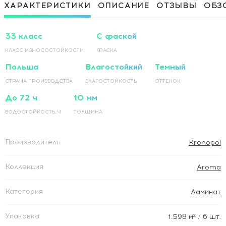
Приклеивание ламинированного
1 500 Руб / м²
ХАРАКТЕРИСТИКИ
ОПИСАНИЕ
ОТЗЫВЫ
ОБЗ
покрытия на основание по прямой
Приклеивание ламинированного
1 500 Руб / м²
покрытия на основание по диагонали
33 класс
С фаской
КЛАСС ИЗНОСОСТОЙКОСТИ
ФАСКА
Польша
Влагостойкий
Темный
СТРАНА ПРОИЗВОДСТВА
ВЛАГОСТОЙКОСТЬ
ОТТЕНОК
До 72 ч
10 мм
ВОДОСТОЙКОСТЬ, Ч
ТОЛЩИНА
Производитель
Kronopol
Коллекция
Aroma
Категория
Ламинат
Упаковка
1.598
м²
/ 6 шт.