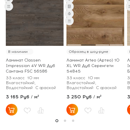
от 75 м² - скидка 7%;
от 101 м² - скидка
10%.
В наличии
Образец в шоу-руме
Ламинат Classen
Ламинат Arteo (Артео) 10
Л
Impression 4V WR Дуб
XL WR Дуб Серенгети
I
Сантана FSC 56586
54845
Б
33 класс
10 мм
33 класс
10 мм
3
Влагостойкий,
Влагостойкий,
В
Водостойкий
С фаской
Водостойкий
С фаской
В
3 165 Руб / м²
3 250 Руб / м²
3