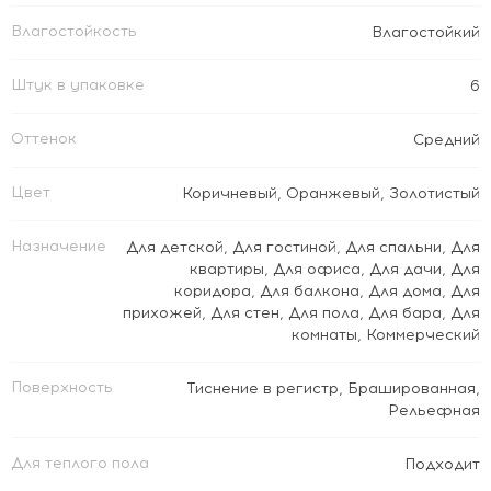
Влагостойкость
Влагостойкий
Штук в упаковке
6
Оттенок
Средний
Цвет
Коричневый
,
Оранжевый
,
Золотистый
Назначение
Для детской
,
Для гостиной
,
Для спальни
,
Для
квартиры
,
Для офиса
,
Для дачи
,
Для
коридора
,
Для балкона
,
Для дома
,
Для
прихожей
,
Для стен
,
Для пола
,
Для бара
,
Для
комнаты
,
Коммерческий
Поверхность
Тиснение в регистр
,
Брашированная
,
Рельефная
Для теплого пола
Подходит