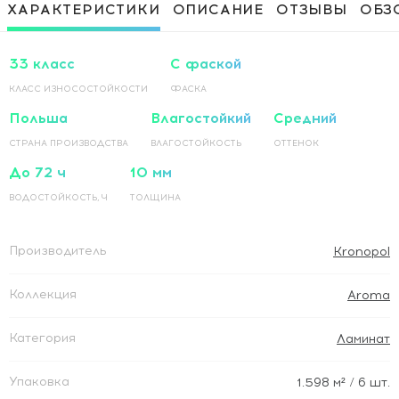
Приклеивание ламинированного
1 500 Руб / м²
ХАРАКТЕРИСТИКИ
ОПИСАНИЕ
ОТЗЫВЫ
ОБЗ
покрытия на основание по прямой
Приклеивание ламинированного
1 500 Руб / м²
покрытия на основание по диагонали
33 класс
С фаской
КЛАСС ИЗНОСОСТОЙКОСТИ
ФАСКА
Польша
Влагостойкий
Средний
СТРАНА ПРОИЗВОДСТВА
ВЛАГОСТОЙКОСТЬ
ОТТЕНОК
До 72 ч
10 мм
ВОДОСТОЙКОСТЬ, Ч
ТОЛЩИНА
Производитель
Kronopol
Коллекция
Aroma
Категория
Ламинат
Упаковка
1.598
м²
/ 6 шт.