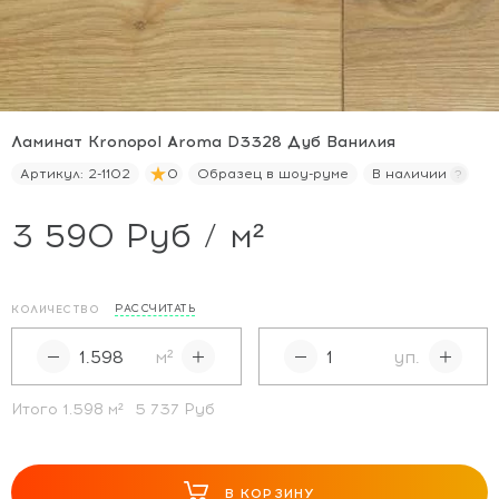
Ламинат Kronopol Aroma D3328 Дуб Ванилия
Артикул:
2-1102
0
Образец в шоу-руме
В наличии
3 590 Руб / м²
РАССЧИТАТЬ
КОЛИЧЕСТВО
м²
уп.
Итого
1.598
м²
5 737 Руб
В КОРЗИНУ