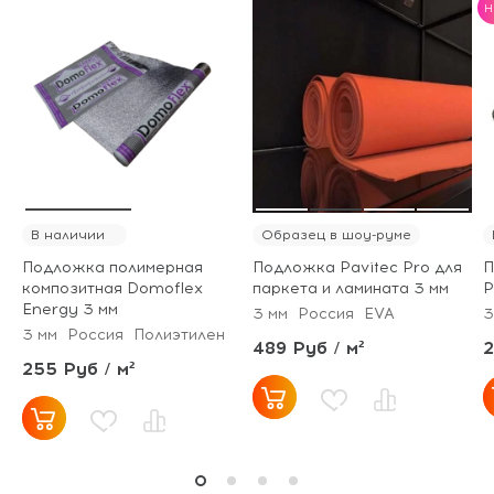
H
В наличии
Образец в шоу-руме
Подложка полимерная
Подложка Pavitec Pro для
П
композитная Domoflex
паркета и ламината 3 мм
P
Energy 3 мм
3 мм
Россия
EVA
3
3 мм
Россия
Полиэтилен
489 Руб / м²
2
255 Руб / м²