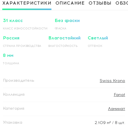
Приклеивание ламинированного
1 500 Руб / м²
ХАРАКТЕРИСТИКИ
ОПИСАНИЕ
ОТЗЫВЫ
ОБЗ
покрытия на основание по прямой
Приклеивание ламинированного
1 500 Руб / м²
покрытия на основание по диагонали
31 класс
Без фаски
КЛАСС ИЗНОСОСТОЙКОСТИ
ФАСКА
Россия
Влагостойкий
Светлый
СТРАНА ПРОИЗВОДСТВА
ВЛАГОСТОЙКОСТЬ
ОТТЕНОК
8 мм
ТОЛЩИНА
Производитель
Swiss Krono
Коллекция
Fanat
Категория
Ламинат
Упаковка
2.109
м²
/ 8 шт.