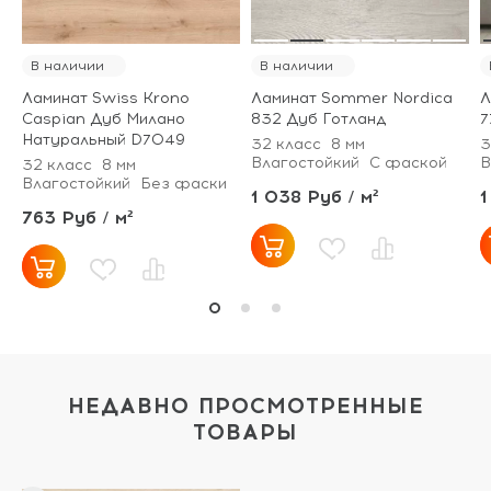
В наличии
В наличии
Ламинат Swiss Krono
Ламинат Sommer Nordica
Л
Caspian Дуб Милано
832 Дуб Готланд
7
Натуральный D7049
32 класс
8 мм
3
Влагостойкий
С фаской
В
32 класс
8 мм
Влагостойкий
Без фаски
1 038 Руб / м²
1
763 Руб / м²
НЕДАВНО ПРОСМОТРЕННЫЕ
ТОВАРЫ