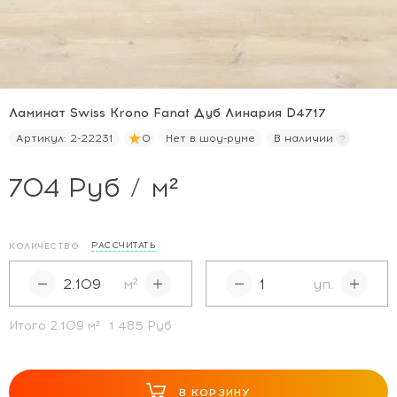
Ламинат Swiss Krono Fanat Дуб Линария D4717
Артикул:
2-22231
0
Нет в шоу-руме
В наличии
704 Руб / м²
РАССЧИТАТЬ
КОЛИЧЕСТВО
м²
уп.
Итого
2.109
м²
1 485 Руб
В КОРЗИНУ