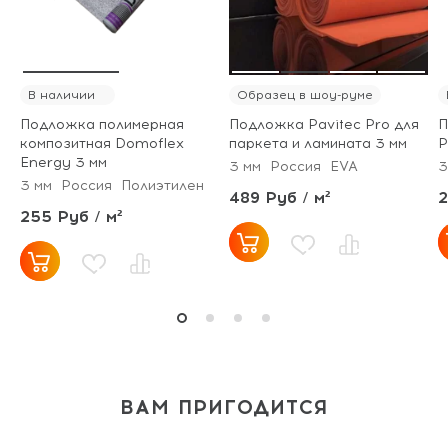
В наличии
Образец в шоу-руме
Подложка полимерная
Подложка Pavitec Pro для
П
композитная Domoflex
паркета и ламината 3 мм
P
Energy 3 мм
3 мм
Россия
EVA
3
3 мм
Россия
Полиэтилен
489 Руб / м²
2
255 Руб / м²
ВАМ ПРИГОДИТСЯ