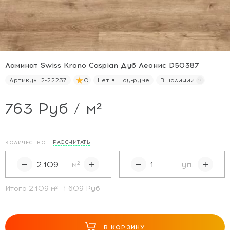
Ламинат Swiss Krono Caspian Дуб Леонис D50387
Артикул:
2-22237
0
Нет в шоу-руме
В наличии
763 Руб / м²
РАССЧИТАТЬ
КОЛИЧЕСТВО
м²
уп.
Итого
2.109
м²
1 609 Руб
В КОРЗИНУ