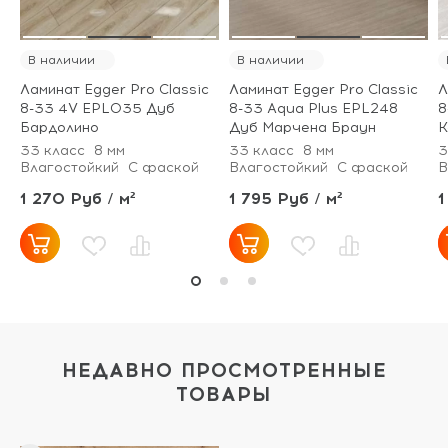
В наличии
В наличии
Ламинат Egger Pro Classic
Ламинат Egger Pro Classic
Л
8-33 4V EPL035 Дуб
8-33 Aqua Plus EPL248
8
Бардолино
Дуб Марчена Браун
К
33 класс
8 мм
33 класс
8 мм
3
Влагостойкий
С фаской
Влагостойкий
С фаской
В
1 270 Руб / м²
1 795 Руб / м²
1
НЕДАВНО ПРОСМОТРЕННЫЕ
ТОВАРЫ