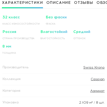
Приклеивание ламинированного
1 500 Руб / м²
ХАРАКТЕРИСТИКИ
ОПИСАНИЕ
ОТЗЫВЫ
ОБЗ
покрытия на основание по прямой
Приклеивание ламинированного
1 500 Руб / м²
покрытия на основание по диагонали
32 класс
Без фаски
КЛАСС ИЗНОСОСТОЙКОСТИ
ФАСКА
Россия
Влагостойкий
Средний
СТРАНА ПРОИЗВОДСТВА
ВЛАГОСТОЙКОСТЬ
ОТТЕНОК
8 мм
ТОЛЩИНА
Производитель
Swiss Krono
Коллекция
Caspian
Категория
Ламинат
Упаковка
2.109
м²
/ 8 шт.