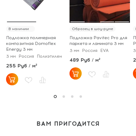
В наличии
Образец в шоу-руме
Подложка полимерная
Подложка Pavitec Pro для
П
композитная Domoflex
паркета и ламината 3 мм
P
Energy 3 мм
3 мм
Россия
EVA
3
3 мм
Россия
Полиэтилен
489 Руб / м²
2
255 Руб / м²
ВАМ ПРИГОДИТСЯ