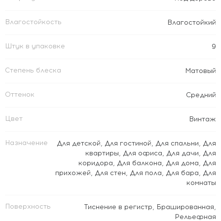
Влагостойкость
Влагостойкий
Штук в упаковке
9
Степень блеска
Матовый
Оттенок
Средний
Цвет
Винтаж
Назначение
Для детской
,
Для гостиной
,
Для спальни
,
Для
квартиры
,
Для офиса
,
Для дачи
,
Для
коридора
,
Для балкона
,
Для дома
,
Для
прихожей
,
Для стен
,
Для пола
,
Для бара
,
Для
комнаты
Поверхность
Тиснение в регистр
,
Брашированная
,
Рельефная