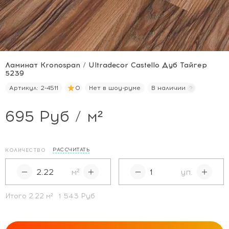
Ламинат Kronospan / Ultradecor Castello Дуб Тайгер
5239
Артикул:
2-4511
0
Нет в шоу-руме
В наличии
695 Руб / м²
РАССЧИТАТЬ
КОЛИЧЕСТВО
м²
уп.
Итого
2.22
м²
1 543 Руб