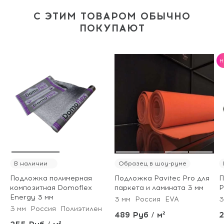
С ЭТИМ ТОВАРОМ ОБЫЧНО
ПОКУПАЮТ
H
В наличии
Образец в шоу-руме
Подложка полимерная
Подложка Pavitec Pro для
П
композитная Domoflex
паркета и ламината 3 мм
P
Energy 3 мм
3 мм
Россия
EVA
3
3 мм
Россия
Полиэтилен
489 Руб / м²
2