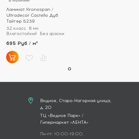
В наличии
Ламинат Kronospan /
Ultradecor Castello Дуб
Тайгер 5239
32 класс
8 мм
Влагостойкий
Без фаски
695 Руб / м²
Видное, Старо-Нагорная улица,
д. 20
ТЦ «Видное Парк» /
Гипермаркет «ЛЕНТА»
Пн-пт: 10:00-19:00,