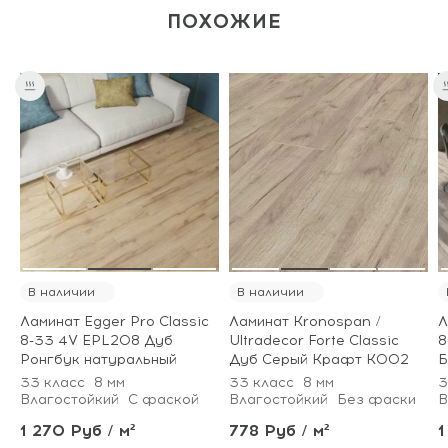
ПОХОЖИЕ
В наличии
В наличии
Ламинат Egger Pro Classic
Ламинат Kronospan /
Л
8-33 4V EPL208 Дуб
Ultradecor Forte Classic
8
Ронгбук натуральный
Дуб Серый Крафт K002
Б
33 класс
8 мм
33 класс
8 мм
3
Влагостойкий
С фаской
Влагостойкий
Без фаски
В
1 270 Руб / м²
778 Руб / м²
1