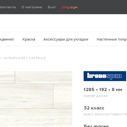
Контакты
О магазине
Блог
Шоу-рум
рцвинил
Краска
Аксессуары для укладки
Настенные покр
 / ULTRAFLOOR
/
CASTELLO
1285 × 192 × 8 мм
РАЗМЕР ДОСКИ
32 класс
КЛАСС ИЗНОСОСТОЙКОСТ
Без фаски