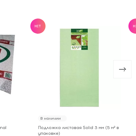
HIT
H
В наличии
nal
Подложка листовая Solid 3 мм (5 м² в
упаковке)