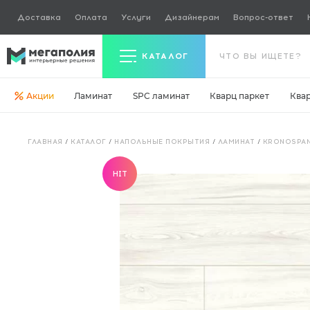
Доставка
Оплата
Услуги
Дизайнерам
Вопрос-ответ
КАТАЛОГ
Акции
Ламинат
SPC ламинат
Кварц паркет
Ква
Керамогранит
ГЛАВНАЯ
/
КАТАЛОГ
/
НАПОЛЬНЫЕ ПОКРЫТИЯ
/
ЛАМИНАТ
/
KRONOSPAN
Ламинат
HIT
Кварц паркет
Кварцвинил
Ковровая плитка
Паркетная доска
Инженерная доска