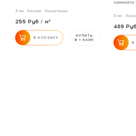
ламината 
3 мм
Россия
Полиэтилен
3 мм
Росс
255 Руб / м²
489 Руб
КУПИТЬ
В КОРЗИНУ
В 1 КЛИК
В