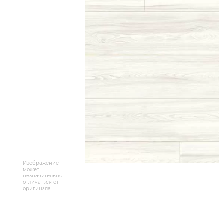
Массивная доска
Террасная доска
Аксессуары для укладки
Настенные покрытия
Отопительное оборудование
Бренды
Новинки
Изображение
По распродаже и скидке
может
незначительно
отличаться от
оригинала
Популярные товары