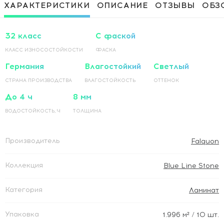
Приклеивание ламинированного
1 500 Руб / м²
ХАРАКТЕРИСТИКИ
ОПИСАНИЕ
ОТЗЫВЫ
ОБЗ
покрытия на основание по прямой
Приклеивание ламинированного
1 500 Руб / м²
покрытия на основание по диагонали
32 класс
С фаской
КЛАСС ИЗНОСОСТОЙКОСТИ
ФАСКА
Германия
Влагостойкий
Светлый
СТРАНА ПРОИЗВОДСТВА
ВЛАГОСТОЙКОСТЬ
ОТТЕНОК
До 4 ч
8 мм
ВОДОСТОЙКОСТЬ, Ч
ТОЛЩИНА
Производитель
Falquon
Коллекция
Blue Line Stone
Категория
Ламинат
Упаковка
1.996
м²
/ 10 шт.