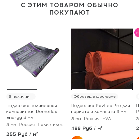
С ЭТИМ ТОВАРОМ ОБЫЧНО
ПОКУПАЮТ
H
В наличии
Образец в шоу-руме
Подложка полимерная
Подложка Pavitec Pro для
П
композитная Domoflex
паркета и ламината 3 мм
P
Energy 3 мм
3 мм
Россия
EVA
3
3 мм
Россия
Полиэтилен
489 Руб / м²
2
255 Руб / м²