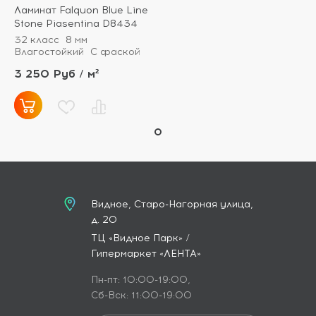
Ламинат Falquon Blue Line
Stone Piasentina D8434
32 класс
8 мм
Влагостойкий
С фаской
3 250 Руб / м²
Видное, Старо-Нагорная улица,
д. 20
ТЦ «Видное Парк» /
Гипермаркет «ЛЕНТА»
Пн-пт: 10:00-19:00,
Сб-Вск: 11:00-19:00