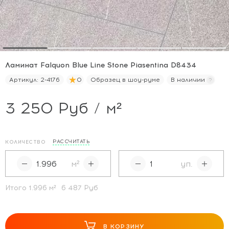
Ламинат Falquon Blue Line Stone Piasentina D8434
Артикул:
2-4176
0
Образец в шоу-руме
В наличии
3 250 Руб / м²
РАССЧИТАТЬ
КОЛИЧЕСТВО
м²
уп.
Итого
1.996
м²
6 487 Руб
В КОРЗИНУ