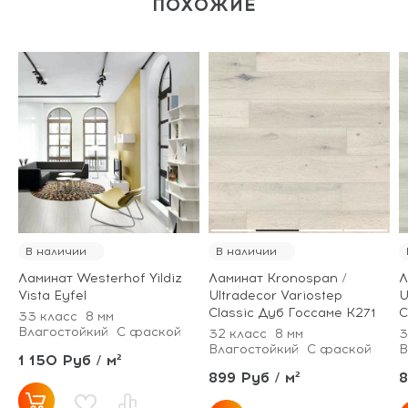
ПОХОЖИЕ
В наличии
В наличии
Ламинат Westerhof Yildiz
Ламинат Kronospan /
Л
Vista Eyfel
Ultradecor Variostep
U
Classic Дуб Госсаме К271
C
33 класс
8 мм
Влагостойкий
С фаской
32 класс
8 мм
3
Влагостойкий
С фаской
В
1 150 Руб / м²
899 Руб / м²
8